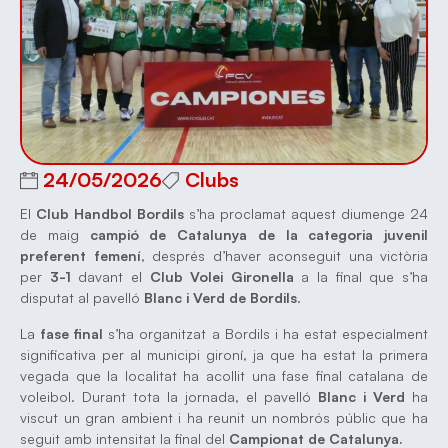
24/05/2026
Clubs
El
Club Handbol Bordils
s’ha proclamat aquest diumenge 24
de maig
campió de Catalunya de la categoria juvenil
preferent femení
, després d’haver aconseguit una victòria
per
3-1
davant el
Club Volei Gironella
a la final que s’ha
disputat al pavelló
Blanc i Verd de Bordils
.
La
fase final
s’ha organitzat a Bordils i ha estat especialment
significativa per al municipi gironí, ja que ha estat la primera
vegada que la localitat ha acollit una fase final catalana de
voleibol. Durant tota la jornada, el pavelló
Blanc i Verd
ha
viscut un gran ambient i ha reunit un nombrós públic que ha
seguit amb intensitat la final del
Campionat de Catalunya.