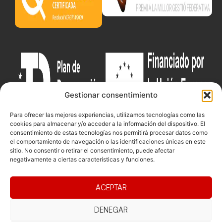
Gestionar consentimiento
Para ofrecer las mejores experiencias, utilizamos tecnologías como las
cookies para almacenar y/o acceder a la información del dispositivo. El
consentimiento de estas tecnologías nos permitirá procesar datos como
el comportamiento de navegación o las identificaciones únicas en este
sitio. No consentir o retirar el consentimiento, puede afectar
Documentacio
Contacte
Competicions
negativamente a ciertas características y funciones.
Federació
Funcionament
Carrer de les
Competiciones
Jonqueres,
Pista
Presidència
Transparència
ACEPTAR
16, 5ºC,
Competiciones
Junta
Eleccions
08003
Playa
directiva
Barcelona
DENEGAR
Vólei neu