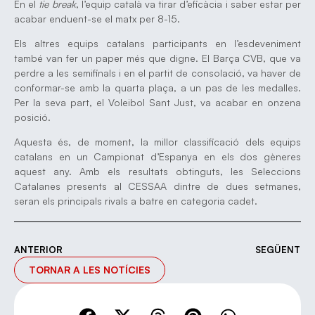
En el
tie break
, l’equip català va tirar d’eficàcia i saber estar per
acabar enduent-se el matx per 8-15.
Els altres equips catalans participants en l’esdeveniment
també van fer un paper més que digne. El Barça CVB, que va
perdre a les semifinals i en el partit de consolació, va haver de
conformar-se amb la quarta plaça, a un pas de les medalles.
Per la seva part, el Voleibol Sant Just, va acabar en onzena
posició.
Aquesta és, de moment, la millor classificació dels equips
catalans en un Campionat d’Espanya en els dos gèneres
aquest any. Amb els resultats obtinguts, les Seleccions
Catalanes presents al CESSAA dintre de dues setmanes,
seran els principals rivals a batre en categoria cadet.
ANTERIOR
SEGÜENT
TORNAR A LES NOTÍCIES