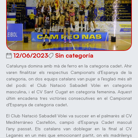
12/06/2023
Sin categoría
Catalunya domina amb mà de ferro en la categoria cadet. Ahir
varen finalitzar els respectius Campionats d’Espanya de la
categoria, on dos equips catalans van pujar a l’esglaó més alt
del podi: el Club Natació Sabadell Vòlei en categoria
masculina, i el CV Sant Cugat en categoria femenina. Aquest
últim encadena tres victòries consecutives en el Campionat
d’Espanya de categoria cadet.
El Club Natació Sabadell Vòlei va succeir en el palmarès al CV
Mediterráneo Castellón, campió d’Espanya Cadet masculí
l’any passat. Els catalans van doblegar en la final al CV
Leganés en un més que emocionant partit, on els madrilenys