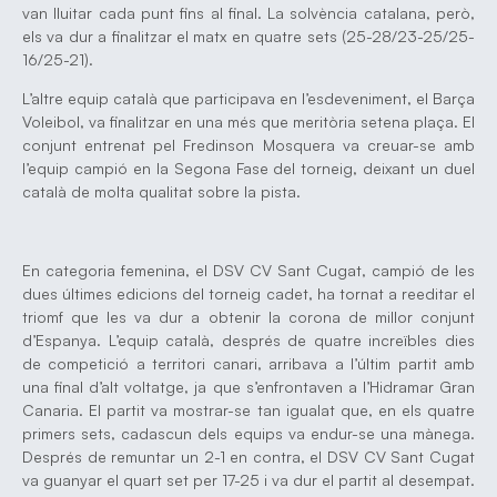
van lluitar cada punt fins al final. La solvència catalana, però,
els va dur a finalitzar el matx en quatre sets (25-28/23-25/25-
16/25-21).
L’altre equip català que participava en l’esdeveniment, el Barça
Voleibol, va finalitzar en una més que meritòria setena plaça. El
conjunt entrenat pel Fredinson Mosquera va creuar-se amb
l’equip campió en la Segona Fase del torneig, deixant un duel
català de molta qualitat sobre la pista.
En categoria femenina, el DSV CV Sant Cugat, campió de les
dues últimes edicions del torneig cadet, ha tornat a reeditar el
triomf que les va dur a obtenir la corona de millor conjunt
d’Espanya. L’equip català, després de quatre increïbles dies
de competició a territori canari, arribava a l’últim partit amb
una final d’alt voltatge, ja que s’enfrontaven a l’Hidramar Gran
Canaria. El partit va mostrar-se tan igualat que, en els quatre
primers sets, cadascun dels equips va endur-se una mànega.
Després de remuntar un 2-1 en contra, el DSV CV Sant Cugat
va guanyar el quart set per 17-25 i va dur el partit al desempat.