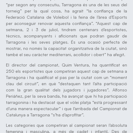
“per segon any consecutiu, Tarragona és una de les seus del
torneig” per la qual cosa, ha agraït “la confiança de la
Federació Catalana de Voleibol i la feina de l’àrea d’Esports
per aconseguir renovar aquesta confiança”. “Aquest cap de
setmana, 2 i 3 de juliol, tindrem centenars d’esportistes,
tècnics, acompanyants i aficionats que podran gaudir de
Tarragona i les seves platges. És una ocasió perfecta de
mostrar, no només la capacitat organitzativa de la ciutat, sinó
també el seu caràcter mediterrani, acollidor i obert” ha afegit.
El director del campionat, Quim Ventura, ha quantificat en
250 els esportistes que competiran aquest cap de setmana a
Tarragona i ha qualificat el pas per la ciutat com un “moment
clau del circuit”, en què “destaquen tant l’alta participació
com la gran qualitat dels jugadors i jugadores”. Alfonso
Periáñez, per la seva banda, ha avançat que hi ha participació
tarragonina i ha destacat que el vòlei platja “està progressant
d’una manera espectacular” i que l’arribada del Campionat de
Catalunya a Tarragona “s’ha d’aprofitar”.
Les categories que competiran al campionat seran l’absoluta
femenina i masculina, a més de cadet i infantil. Des de