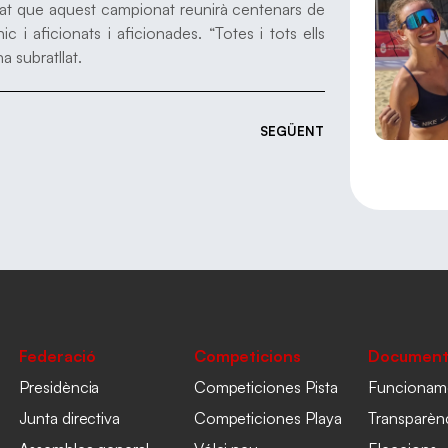
acat que aquest campionat reunirà centenars de
 i aficionats i aficionades. “Totes i tots ells
ha subratllat.
SEGÜENT
Federació
Competicions
Document
Presidència
Competiciones Pista
Funcionam
Junta directiva
Competiciones Playa
Transparèn