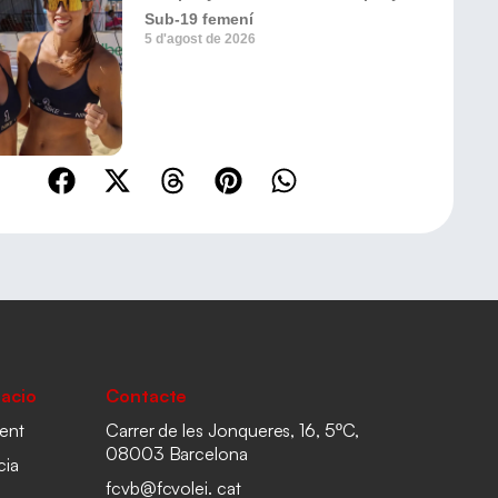
Sub-19 femení
5 d'agost de 2026
acio
Contacte
ent
Carrer de les Jonqueres, 16, 5ºC,
08003 Barcelona
cia
fcvb@fcvolei. cat