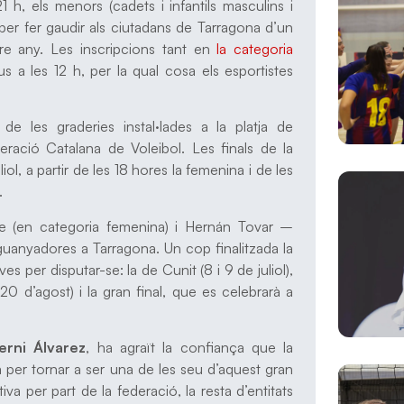
1 h, els menors (cadets i infantils masculins i
 per fer gaudir als ciutadans de Tarragona d’un
ere any. Les inscripcions tant en
la categoria
s a les 12 h, per la qual cosa els esportistes
e les graderies instal·lades a la platja de
eració Catalana de Voleibol. Les finals de la
ol, a partir de les 18 hores la femenina i de les
.
ite (en categoria femenina) i Hernán Tovar –
uanyadores a Tarragona. Un cop finalitzada la
 per disputar-se: la de Cunit (8 i 9 de juliol),
 20 d’agost) i la gran final, que es celebrarà a
erni Álvarez
, ha agraït la confiança que la
 per tornar a ser una de les seu d’aquest gran
va per part de la federació, la resta d’entitats