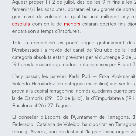
Aquest proper 1 i 2 de juliol, des de les 9 h fins a les 2
femenins) i les absolutes, posaran el seu granet de sorra
gran nivell de voleibol, el qual ha anat millorant any r
absoluta
com en la de
menors
estaran obertes fins dijou
encara són a temps d’inscriure’s.
Tota la competició es podrà seguir gratuïtament des d
l’Arrabassada i a través del canal de YouTube de la Fed
categoria absoluta estan previstes per al diumenge 2 de juli
19 hores la masculina, ambdues retransmeses per Esport 3
L’any passat, les parelles Kadri Puri – Erika Kliokmana
Rolando Hernández (en categoria masculina) van ser les g
prova a la capital tarragonina, només quedaran quatre proves
la de Cambrils (29 i 30 de juliol), la d’Empuriabrava (19 i
Badalona el 26 i 27 d’agost.
El conseller d’Esports de l’Ajuntament de Tarragona,
B
Federació Catalana de Voleibol ha dipositat en Tarragona
torneig. Álvarez, que ha destacat “la gran tasca organitzati