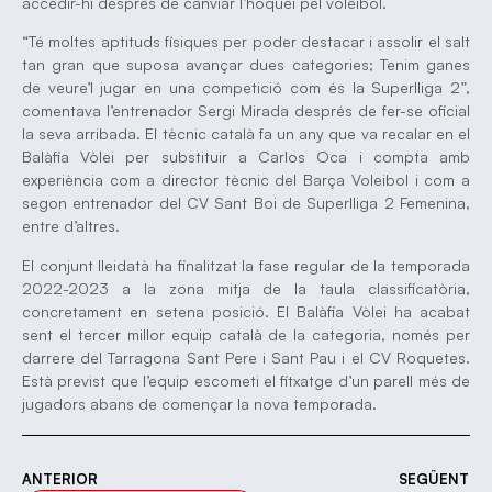
accedir-hi després de canviar l’hoquei pel voleibol.
“Té moltes aptituds físiques per poder destacar i assolir el salt
tan gran que suposa avançar dues categories; Tenim ganes
de veure’l jugar en una competició com és la Superlliga 2”,
comentava l’entrenador Sergi Mirada després de fer-se oficial
la seva arribada. El tècnic català fa un any que va recalar en el
Balàfia Vòlei per substituir a Carlos Oca i compta amb
experiència com a director tècnic del Barça Voleibol i com a
segon entrenador del CV Sant Boi de Superlliga 2 Femenina,
entre d’altres.
El conjunt lleidatà ha finalitzat la fase regular de la temporada
2022-2023 a la zona mitja de la taula classificatòria,
concretament en setena posició. El Balàfia Vòlei ha acabat
sent el tercer millor equip català de la categoria, només per
darrere del Tarragona Sant Pere i Sant Pau i el CV Roquetes.
Està previst que l’equip escometi el fitxatge d’un parell més de
jugadors abans de començar la nova temporada.
ANTERIOR
SEGÜENT