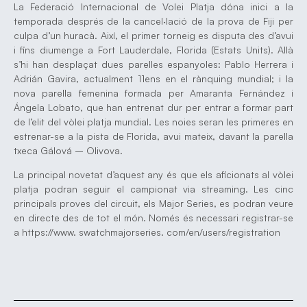
La Federació Internacional de Volei Platja dóna inici a la
temporada després de la cancel·lació de la prova de Fiji per
culpa d’un huracà. Així, el primer torneig es disputa des d’avui
i fins diumenge a Fort Lauderdale, Florida (Estats Units). Allà
s’hi han desplaçat dues parelles espanyoles: Pablo Herrera i
Adrián Gavira, actualment 11ens en el rànquing mundial; i la
nova parella femenina formada per Amaranta Fernández i
Ángela Lobato, que han entrenat dur per entrar a formar part
de l’elit del vòlei platja mundial. Les noies seran les primeres en
estrenar-se a la pista de Florida, avui mateix, davant la parella
txeca Gálová – Olivova.
La principal novetat d’aquest any és que els aficionats al vòlei
platja podran seguir el campionat via streaming. Les cinc
principals proves del circuit, els Major Series, es podran veure
en directe des de tot el món. Només és necessari registrar-se
a https://www. swatchmajorseries. com/en/users/registration