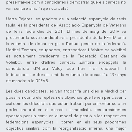
presentar-se com a candidates i demostrar que els càrrecs no
van sempre amb ‘traje i corbata’.
Marta Pajares, exjugadora de la selecció espanyola de tenis
taula, és la presidenta de l’Associació Espanyola de Veterans
de Tenis Taula des del 2011. El mes de maig del 2019 va
presentar la seva candidatura a presidenta de la RFETM amb
la voluntat de donar un gir a l’actual gestió de la federació.
Maribel Zamora, exjugadora, entrenadora i àrbitre de voleibol
és actualment presidenta de la Federació Catalana de
Voleibol, entre d’altres càrrecs. Zamora encapçala la
candidatura d’Ahora Vóley que han tirat endavant 11
federacions territorials amb la voluntat de posar fi a 20 anys
de mandat a la RFEVB.
Les dues candidates, es van trobar fa uns dies a Madrid per
posar en comú els reptes i els objectius que tenen per davant,
així com les dificultats que estan trobant per enfrontar-se a un
poder ancorat en el passat i immobilista. Les presidentes
aposten per un canvi en el model de gestió a les respectives
federacions espanyoles i porten en els seus programes
objectius similars com la reorganització interna, una major