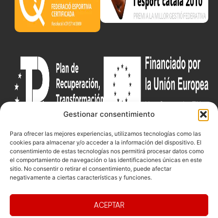
Gestionar consentimiento
Para ofrecer las mejores experiencias, utilizamos tecnologías como las
Documentacio
Contacte
Competicions
cookies para almacenar y/o acceder a la información del dispositivo. El
consentimiento de estas tecnologías nos permitirá procesar datos como
Federació
Funcionament
Carrer de les
Competiciones
el comportamiento de navegación o las identificaciones únicas en este
Jonqueres,
Pista
sitio. No consentir o retirar el consentimiento, puede afectar
Presidència
Transparència
16, 5ºC,
negativamente a ciertas características y funciones.
Competiciones
Junta
Eleccions
08003
Playa
directiva
Barcelona
ACEPTAR
Vólei neu
Assemblea
fcvb@fcvolei.