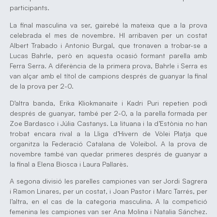
participants.
La final masculina va ser, gairebé la mateixa que a la prova
celebrada el mes de novembre. HI arribaven per un costat
Albert Trabado i Antonio Burgal, que tronaven a trobar-se a
Lucas Bahrle, però en aquesta ocasió formant parella amb
Ferra Serra. A diferència de la primera prova, Bahrle i Serra es
van alçar amb el títol de campions després de guanyar la final
de la prova per 2-0.
D’altra banda, Erika Kliokmanaite i Kadri Puri repetien podi
després de guanyar, també per 2-0, a la parella formada per
Zoe Bardasco i Júlia Castanys. La lituana i la d’Estònia no han
trobat encara rival a la Lliga d’Hivern de Vòlei Platja que
organitza la Federació Catalana de Voleibol. A la prova de
novembre també van quedar primeres després de guanyar a
la final a Elena Biosca i Laura Pallarès.
A segona divisió les parelles campiones van ser Jordi Sagrera
i Ramon Linares, per un costat, i Joan Pastor i Marc Tarrés, per
l’altra, en el cas de la categoria masculina. A la competició
femenina les campiones van ser Ana Molina i Natalia Sánchez.