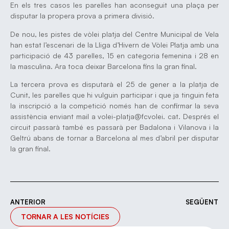
En els tres casos les parelles han aconseguit una plaça per
disputar la propera prova a primera divisió.
De nou, les pistes de vòlei platja del Centre Municipal de Vela
han estat l’escenari de la Lliga d’Hivern de Vòlei Platja amb una
participació de 43 parelles, 15 en categoria femenina i 28 en
la masculina. Ara toca deixar Barcelona fins la gran final.
La tercera prova es disputarà el 25 de gener a la platja de
Cunit, les parelles que hi vulguin participar i que ja tinguin feta
la inscripció a la competició només han de confirmar la seva
assistència enviant mail a volei-platja@fcvolei. cat. Després el
circuit passarà també es passarà per Badalona i Vilanova i la
Geltrú abans de tornar a Barcelona al mes d’abril per disputar
la gran final.
ANTERIOR
SEGÜENT
TORNAR A LES NOTÍCIES