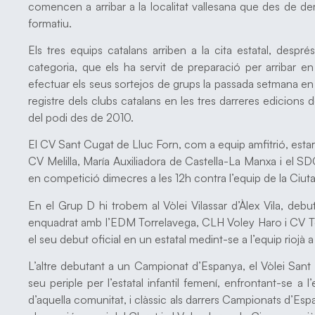
comencen a arribar a la localitat vallesana que des de de
formatiu.
Els tres equips catalans arriben a la cita estatal, desp
categoria, que els ha servit de preparació per arribar 
efectuar els seus sortejos de grups la passada setmana en 
registre dels clubs catalans en les tres darreres edicions de
del podi des de 2010.
El CV Sant Cugat de Lluc Forn, com a equip amfitrió, esta
CV Melilla, María Auxiliadora de Castella-La Manxa i el S
en competició dimecres a les 12h contra l’equip de la Ciut
En el Grup D hi trobem al Vòlei Vilassar d’Àlex Vila, de
enquadrat amb l’EDM Torrelavega, CLH Voley Haro i CV T
el seu debut oficial en un estatal medint-se a l’equip riojà 
L’altre debutant a un Campionat d’Espanya, el Vòlei Sant
seu periple per l’estatal infantil femení, enfrontant-se a 
d’aquella comunitat, i clàssic als darrers Campionats d’Es