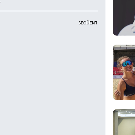
.
SEGÜENT