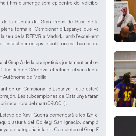
mà i fins diumenge serà epicentre del voleibol
rés de la disputa del Gran Premi de Base de la
en plena forma al Campionat d’Espanya que va
la seu de la RFEVB a Madrid, i amb l’excel·lent
 l’estatal per equips infantil, on mai han baixat
rà al Grup A de la competició, juntament amb el
DC Trinidad de Còrdova, efectuant el seu debut
at Autònoma de Melilla.
butant en un Campionat d’Espanya, i que estarà
orrejón. Les subcampiones de Catalunya faran
a primera hora del matí (09:00h).
 Esteve de Xavi Guerra començarà a les 12h el
l’equip asturià del Col·legi San Ignacio, campió
panya en categoria infantil. Completen el Grup F