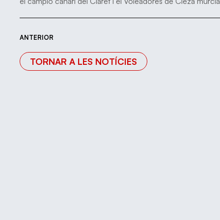
el campió canari del Claret i el Voleadores de Cieza murcià
ANTERIOR
TORNAR A LES NOTÍCIES