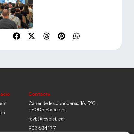
acio
Contacte
ent
Carrer de les Jonqueres, 16, 5ºC,
08003 Barcelona
cia
fcvb@fcvolei. cat
932 684 177