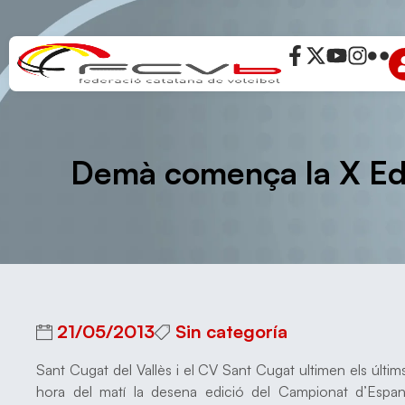
Demà comença la X Edi
21/05/2013
Sin categoría
Sant Cugat del Vallès i el CV Sant Cugat ultimen els últim
hora del matí la desena edició del Campionat d’Espanya