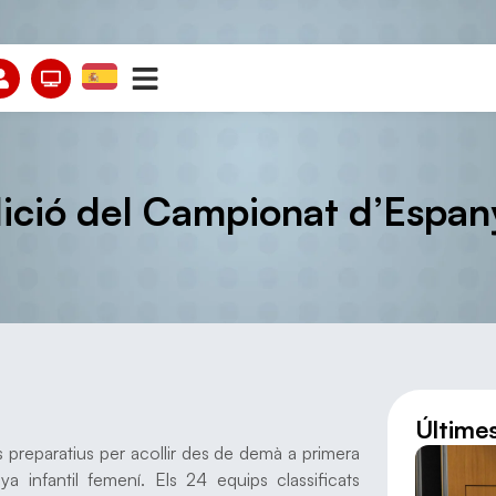
ció del Campionat d’Espanya
Últime
s preparatius per acollir des de demà a primera
 infantil femení. Els 24 equips classificats