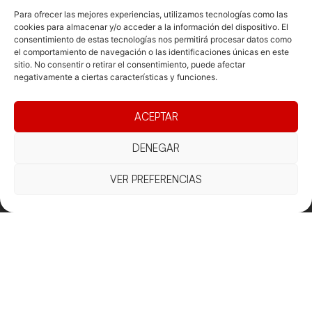
Para ofrecer las mejores experiencias, utilizamos tecnologías como las
cookies para almacenar y/o acceder a la información del dispositivo. El
consentimiento de estas tecnologías nos permitirá procesar datos como
Documentacio
Contacte
Competicions
el comportamiento de navegación o las identificaciones únicas en este
sitio. No consentir o retirar el consentimiento, puede afectar
Federació
Funcionament
Carrer de les
Competiciones
negativamente a ciertas características y funciones.
Jonqueres,
Pista
Presidència
Transparència
16, 5ºC,
Competiciones
Junta
Eleccions
08003
ACEPTAR
Playa
directiva
Barcelona
Vólei neu
Assemblea
fcvb@fcvolei.
DENEGAR
general
cat
VER PREFERENCIAS
932 684 177
Avís Legal
Cookies
Privacitat
Termes i condicions
Declaració d'accessibilitat
Copyright © 2025 Federació Catalana de Voleibol |
Desarrollado por
TOOOLS