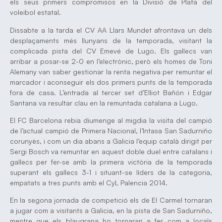
els seus primers compromisos en la Divisió de Plata del
voleibol estatal.
Dissabte a la tarda el CV AA Llars Mundet afrontava un dels
desplaçaments més llunyans de la temporada, visitant la
complicada pista del CV Emevé de Lugo. Els gallecs van
arribar a posar-se 2-0 en l’electrònic, però els homes de Toni
Alemany van saber gestionar la renta negativa per remuntar el
marcador i aconseguir els dos primers punts de la temporada
fora de casa. L’entrada al tercer set d’Elliot Bañón i Edgar
Santana va resultar clau en la remuntada catalana a Lugo.
El FC Barcelona rebia diumenge al migdia la visita del campió
de l’actual campió de Primera Nacional, l’Intasa San Sadurniño
corunyès, i com un dia abans a Galicia l’equip català dirigit per
Sergi Bosch va remuntar en aquest doble duel entre catalans i
gallecs per fer-se amb la primera victòria de la temporada
superant els gallecs 3-1 i situant-se líders de la categoria,
empatats a tres punts amb el CyL Palencia 2014.
En la segona jornada de competició els de El Carmel tornaran
a jugar com a visitants a Galicia, en la pista de San Sadurniño,
mentre que els blaugrana ho tornaran a fer com a locals