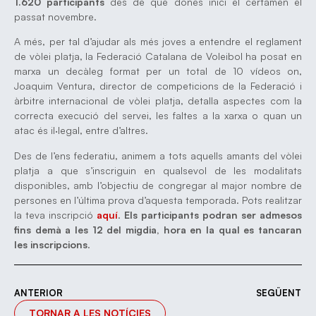
1.620 participants
des de que donés inici el certamen el
passat novembre.
A més, per tal d’ajudar als més joves a entendre el reglament
de vòlei platja, la Federació Catalana de Voleibol ha posat en
marxa un decàleg format per un total de 10 vídeos on,
Joaquim Ventura, director de competicions de la Federació i
àrbitre internacional de vòlei platja, detalla aspectes com la
correcta execució del servei, les faltes a la xarxa o quan un
atac és il·legal, entre d’altres.
Des de l’ens federatiu, animem a tots aquells amants del vòlei
platja a que s’inscriguin en qualsevol de les modalitats
disponibles, amb l’objectiu de congregar al major nombre de
persones en l’última prova d’aquesta temporada. Pots realitzar
la teva inscripció
aquí
.
Els participants podran ser admesos
fins demà a les 12 del migdia, hora en la qual es tancaran
les inscripcions
.
ANTERIOR
SEGÜENT
TORNAR A LES NOTÍCIES