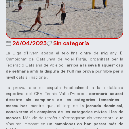
26/04/2023
Sin categoría
La Lliga d’Hivern abaixa el teló fins dintre de mig any. El
Campionat de Catalunya de Vòlei Platja, organitzat per la
Federació Catalana de Voleibol,
arriba a la seva fi aquest cap
de setmana amb la disputa de l’última prova
puntable per a
nivell català i nacional.
La prova, que es disputa habitualment a la instal·lació
esportiva del CEM Tennis Vall d’Hebron,
coronarà aquest
dissabte als campions de les categories femenines i
masculines
, mentre que, al llarg de
la jornada dominical,
coneixerem els campions de les categories mixtes i les de
menors
. Més de deu trofeus s’entregaran als vencedors, que
s’hauran imposat en
un campionat on han passat més de