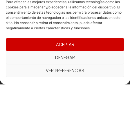
Para ofrecer las mejores experiencias, utilizamos tecnologías como las
cookies para almacenar y/o acceder a la información del dispositivo. El
consentimiento de estas tecnologías nos permitirá procesar datos como
Documentacio
Contacte
Competicions
el comportamiento de navegación o las identificaciones únicas en este
Federació
Funcionament
Carrer de les
Competiciones
sitio. No consentir o retirar el consentimiento, puede afectar
negativamente a ciertas características y funciones.
Jonqueres,
Pista
Presidència
Transparència
16, 5ºC,
Competiciones
Junta
Eleccions
08003
ACEPTAR
Playa
directiva
Barcelona
Vólei neu
Assemblea
fcvb@fcvolei.
DENEGAR
general
cat
VER PREFERENCIAS
932 684 177
Avís Legal
Cookies
Privacitat
Termes i condicions
Declaració d'accessibilitat
Copyright © 2025 Federació Catalana de Voleibol |
Desarrollado por
TOOOLS