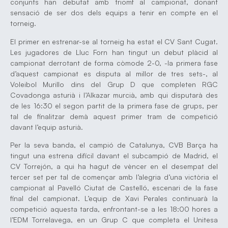
conjunts han debutat amb triomf al campionat, donant
sensació de ser dos dels equips a tenir en compte en el
torneig.
El primer en estrenar-se al torneig ha estat el CV Sant Cugat.
Les jugadores de Lluc Forn han tingut un debut plàcid al
campionat derrotant de forma còmode 2-0, -la primera fase
d’aquest campionat es disputa al millor de tres sets-, al
Voleibol Murillo dins del Grup D que completen RGC
Covadonga asturià i l’Alkazar murcià, amb qui disputarà des
de les 16:30 el segon partit de la primera fase de grups, per
tal de finalitzar demà aquest primer tram de competició
davant l’equip asturià.
Per la seva banda, el campió de Catalunya, CVB Barça ha
tingut una estrena difícil davant el subcampió de Madrid, el
CV Torrejón, a qui ha hagut de vèncer en el desempat del
tercer set per tal de començar amb l’alegria d’una victòria el
campionat al Pavelló Ciutat de Castelló, escenari de la fase
final del campionat. L’equip de Xavi Perales continuarà la
competició aquesta tarda, enfrontant-se a les 18:00 hores a
l’EDM Torrelavega, en un Grup C que completa el Unitesa