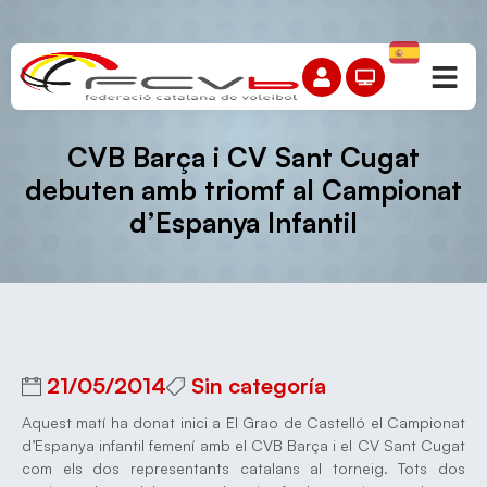
CVB Barça i CV Sant Cugat
debuten amb triomf al Campionat
d’Espanya Infantil
21/05/2014
Sin categoría
Aquest matí ha donat inici a El Grao de Castelló el Campionat
d’Espanya infantil femení amb el CVB Barça i el CV Sant Cugat
com els dos representants catalans al torneig. Tots dos