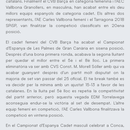
catalans. Finalment el CVB Barça en categoria femenina i l’AEC
Vallbona Granollers, en masculina, han acabat entre els deu
millors equips espanyols de categoria cadet. Els altres dos
representants, l’AE Carles Vallbona femení i el Tarragona 2018
SPiSP, van finalitzar la competició classificats en 20ena
posició.
El cadet femení del CVB Barça ha acabat el Campionat
d’Espanya de Les Palmes de Gran Canària en sisena posició.
Després d’una bona primera ronda, acabava la segona lluitant
per quedar el millor entre el 5è i el 8è lloc. La primera
eliminatòria va ser amb CVS Const. M. Morell Sóller amb qui va
acabar guanyant després d’un partit molt disputat on la
majoria de set van passar del 25 oficial. El tie break també es
va decidir per la mínima amb un ajustat 15-13 a favor de les
catalanes. En la lluita pel 5è lloc es repetia la competitivitat
del partit anterior, però aquesta vegada EDM Torrelavega
aconseguia endur-se la victòria al set de desempat. L’altre
equip femení en competició, l’AE Carles Vallbona finalitzava la
competició en vintena posició.
En el Campionat d’Espanya Cadet masculí celebrat a Conca,