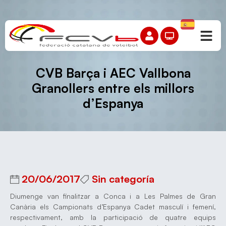
CVB Barça i AEC Vallbona
Granollers entre els millors
d’Espanya
20/06/2017
Sin categoría
Diumenge van finalitzar a Conca i a Les Palmes de Gran
Canària els Campionats d’Espanya Cadet masculí i femení,
respectivament, amb la participació de quatre equips