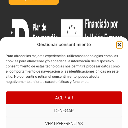
Gestionar consentimiento
Para ofrecer las mejores experiencias, utilizamos tecnologías como las
cookies para almacenar y/o acceder a la información del dispositivo. El
consentimiento de estas tecnologías nos permitirá procesar datos como
el comportamiento de navegación o las identificaciones únicas en este
Documentacio
Contacte
Competicions
sitio. No consentir o retirar el consentimiento, puede afectar
negativamente a ciertas características y funciones.
Federació
Funcionament
Carrer de les
Competiciones
Jonqueres,
Pista
Presidència
Transparència
16, 5ºC,
ACEPTAR
Competiciones
Junta
Eleccions
08003
Playa
directiva
Barcelona
DENEGAR
Vólei neu
Assemblea
fcvb@fcvolei.
general
VER PREFERENCIAS
cat