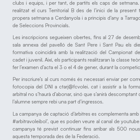
clubs i equips, i per tant, de partits els caps de setman
realitzat el curs Territorial B des de l’inici de la pres
propera setmana a Cerdanyola i a principis d’any a Tarra
de Seleccions Provincials.
Les inscripcions segueixen obertes, fins al 27 de desembre
sala annexa del pavelló de Sant Pere i Sant Pau els d
formativa coincidirà amb la realització del Campionat de
cadet i juvenil. Així, els participants realitzaran la classe te
fer l’examen d’acta el 3 o el 4 de gener, durant la competic
Per inscriure’s al curs només és necessari enviar per co
fotocopia del DNI a ctarj@fcvolei. cat i assistir a la form
arbitral no s’haurà d’abonar, sinó que s’anirà descomptant d
l’alumne sempre rebi una part d’ingressos.
La campanya de captació d’àrbitres es complementa amb el
#arbitravoleibol’, que es poden veure al canal de youtube
campanya té previst continuar fins arribar als 500 nous
aquesta temporada des de la Federació.