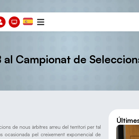
 B al Campionat de Seleccio
Últime
ns de nous àrbitres arreu del territori per tal
tius ocasionada pel creixement exponencial de