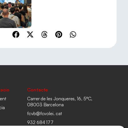
acio
Contacte
ent
Carrer de les Jonqueres, 16, 5ºC,
08003 Barcelona
cia
fcvb@fcvolei. cat
932 684 177