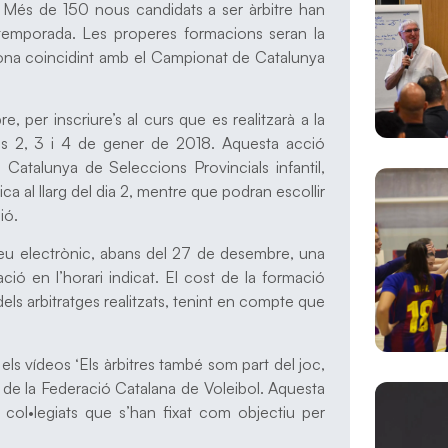
a. Més de 150 nous candidats a ser àrbitre han
ent temporada. Les properes formacions seran la
gona coincidint amb el Campionat de Catalunya
, per inscriure’s al curs que es realitzarà a la
ies 2, 3 i 4 de gener de 2018. Aquesta acció
 Catalunya de Seleccions Provincials infantil,
òrica al llarg del dia 2, mentre que podran escollir
ió.
rreu electrònic, abans del 27 de desembre, una
ació en l’horari indicat. El cost de la formació
els arbitratges realitzats, tenint en compte que
s vídeos ‘Els àrbitres també som part del joc,
 de la Federació Catalana de Voleibol. Aquesta
 col•legiats que s’han fixat com objectiu per