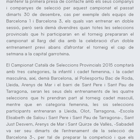
mantenir la primera presa de contacte amb els seus companys
i companyes de selecció per aquest campionat el passat
dimarts 30 de desembre, cas per exemple dels equips de
Barcelona 1 i Barcelona 3, els quals van entrenar en doble
sessió, però serà demà divendres quan totes les seleccions
provincials que hi participaran en el torneig prepararan el
campionat al llarg del dia amb la celebració d’un doble
entrenament previ abans d’afrontar el torneig el cap de
setmana a la capital garrotxina.
El Campionat Català de Seleccions Provincials 2015 comptarà
amb tres categories, la infantil i cadet femenina, i la cadet
masculina, així, demà Barcelona, al Poliesportiu Bac de Roda,
Lleida, Arenys de Mar i el barri de Sant Pere i Sant Pau de
Tarragona, seran les seus dels entrenaments de les quatre
seleccions que hi prendran part al torneig cadet masculí,
mentre que en categoria femenina, les sis seleccions
participants entrenaran a Lleida, Olot, Tarragona, -Escola
Elisabeth de Salou i Sant Pere i Sant Pau de Tarragona-, Sant
Just Desvern, Arenys de Mar i Sant Quirze de Vallès, -Sabadell
va ser seu dimarts de l’entrenament de la selecció de
Barcelona 3-, per tal de preparar la competició i que els