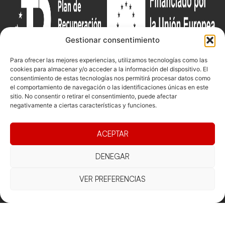
Gestionar consentimiento
Para ofrecer las mejores experiencias, utilizamos tecnologías como las
cookies para almacenar y/o acceder a la información del dispositivo. El
consentimiento de estas tecnologías nos permitirá procesar datos como
el comportamiento de navegación o las identificaciones únicas en este
Documentacio
Contacte
Competicions
sitio. No consentir o retirar el consentimiento, puede afectar
Federació
Funcionament
Carrer de les
Competiciones
negativamente a ciertas características y funciones.
Jonqueres,
Pista
Presidència
Transparència
16, 5ºC,
Competiciones
ACEPTAR
Junta
Eleccions
08003
Playa
directiva
Barcelona
DENEGAR
Vólei neu
Assemblea
fcvb@fcvolei.
general
cat
VER PREFERENCIAS
932 684 177
Avís Legal
Cookies
Privacitat
Termes i condicions