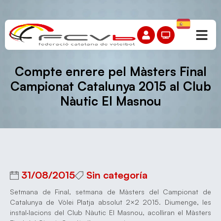
Compte enrere pel Màsters Final
Campionat Catalunya 2015 al Club
Nàutic El Masnou
31/08/2015
Sin categoría
Setmana de Final, setmana de Màsters del Campionat de
Catalunya de Vòlei Platja absolut 2×2 2015. Diumenge, les
instal·lacions del Club Nàutic El Masnou, acolliran el Màsters