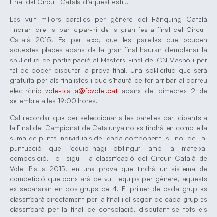
Final del Circuit Català d’aquest estiu.
Les vuit millors parelles per gènere del Rànquing Català
tindran dret a participar-hi de la gran festa final del Circuit
Català 2015. Es per això, que les parelles que ocupen
aquestes places abans de la gran final hauran d’emplenar la
sol·licitud de participació al Màsters Final del CN Masnou per
tal de poder disputar la prova final. Una sol·licitud que serà
gratuïta per als finalistes i que s’haurà de fer arribar al correu
electrònic
vole-platja@fcvolei.cat
abans del dimecres 2 de
setembre a les 19:00 hores.
Cal recordar que per seleccionar a les parelles participants a
la Final del Campionat de Catalunya no es tindrà en compte la
suma de punts individuals de cada component si no de la
puntuació que l’equip hagi obtingut amb la mateixa
composició, o sigui la classificació del Circuit Català de
Vòlei Platja 2015, en una prova que tindrà un sistema de
competició que constarà de vuit equips per gènere, aquests
es separaran en dos grups de 4. El primer de cada grup es
classificarà directament per la final i el segon de cada grup es
classificarà per la final de consolació, disputant-se tots els