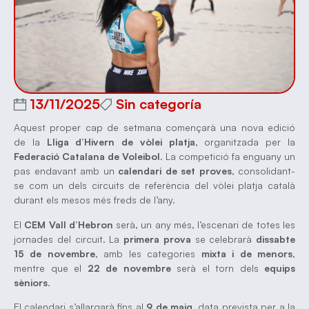
13/11/2025
Sin categoría
Aquest proper cap de setmana començarà una nova edició
de la
Lliga d’Hivern de vòlei platja
, organitzada per la
Federació Catalana de Voleibol
. La competició fa enguany un
pas endavant amb un
calendari de set proves
, consolidant-
se com un dels circuits de referència del vòlei platja català
durant els mesos més freds de l’any.
El
CEM Vall d’Hebron
serà, un any més, l’escenari de totes les
jornades del circuit. La
primera prova
se celebrarà
dissabte
15 de novembre
, amb les categories
mixta i de menors
,
mentre que el
22 de novembre
serà el torn dels
equips
sèniors
.
El calendari s’allargarà fins al
9 de maig
, data prevista per a la