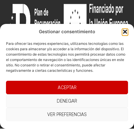
Gestionar consentimiento
Para ofrecer las mejores experiencias, utilizamos tecnologías como las
cookies para almacenar y/o acceder a la información del dispositivo. El
consentimiento de estas tecnologías nos permitirá procesar datos como
el comportamiento de navegación o las identificaciones únicas en este
Documentacio
Contacte
Competicions
sitio. No consentir o retirar el consentimiento, puede afectar
negativamente a ciertas características y funciones.
Federació
Funcionament
Carrer de les
Competiciones
Jonqueres,
Pista
Presidència
Transparència
16, 5ºC,
ACEPTAR
Competiciones
Junta
Eleccions
08003
Playa
directiva
Barcelona
DENEGAR
Vólei neu
Assemblea
fcvb@fcvolei.
general
cat
VER PREFERENCIAS
932 684 177