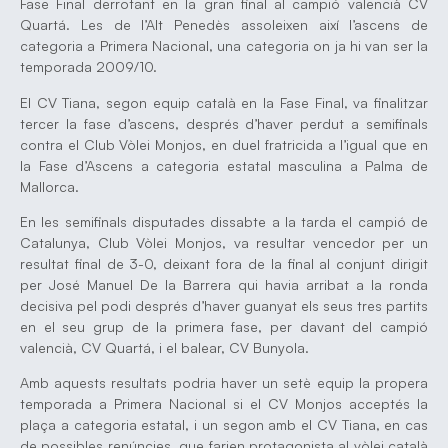
Fase Final derrotant en la gran final al campió valencià CV
Quartá. Les de l’Alt Penedès assoleixen així l’ascens de
categoria a Primera Nacional, una categoria on ja hi van ser la
temporada 2009/10.
El CV Tiana, segon equip català en la Fase Final, va finalitzar
tercer la fase d’ascens, després d’haver perdut a semifinals
contra el Club Vòlei Monjos, en duel fratricida a l’igual que en
la Fase d’Ascens a categoria estatal masculina a Palma de
Mallorca.
En les semifinals disputades dissabte a la tarda el campió de
Catalunya, Club Vòlei Monjos, va resultar vencedor per un
resultat final de 3-0, deixant fora de la final al conjunt dirigit
per José Manuel De la Barrera qui havia arribat a la ronda
decisiva pel podi després d’haver guanyat els seus tres partits
en el seu grup de la primera fase, per davant del campió
valencià, CV Quartá, i el balear, CV Bunyola.
Amb aquests resultats podria haver un setè equip la propera
temporada a Primera Nacional si el CV Monjos acceptés la
plaça a categoria estatal, i un segon amb el CV Tiana, en cas
de possibles renúncies, que farien protagonista al vòlei català