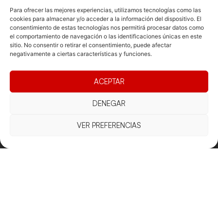
Para ofrecer las mejores experiencias, utilizamos tecnologías como las
cookies para almacenar y/o acceder a la información del dispositivo. El
consentimiento de estas tecnologías nos permitirá procesar datos como
Documentacio
Contacte
Competicions
el comportamiento de navegación o las identificaciones únicas en este
sitio. No consentir o retirar el consentimiento, puede afectar
Federació
Funcionament
Carrer de les
Competiciones
negativamente a ciertas características y funciones.
Jonqueres,
Pista
Presidència
Transparència
16, 5ºC,
Competiciones
Junta
Eleccions
08003
ACEPTAR
Playa
directiva
Barcelona
Vólei neu
Assemblea
fcvb@fcvolei.
DENEGAR
general
cat
VER PREFERENCIAS
932 684 177
Avís Legal
Cookies
Privacitat
Termes i condicions
Declaració d'accessibilitat
Copyright © 2025 Federació Catalana de Voleibol |
Desarrollado por
TOOOLS