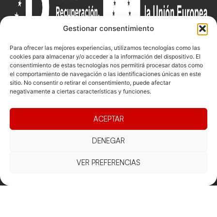
Gestionar consentimiento
Para ofrecer las mejores experiencias, utilizamos tecnologías como las
cookies para almacenar y/o acceder a la información del dispositivo. El
consentimiento de estas tecnologías nos permitirá procesar datos como
Documentacio
Contacte
el comportamiento de navegación o las identificaciones únicas en este
Competicions
sitio. No consentir o retirar el consentimiento, puede afectar
Federació
Funcionament
Carrer de les
Competiciones
negativamente a ciertas características y funciones.
Jonqueres,
Pista
Presidència
Transparència
16, 5ºC,
Competiciones
ACEPTAR
Junta
Eleccions
08003
Playa
directiva
Barcelona
Vólei neu
DENEGAR
Assemblea
fcvb@fcvolei.
general
cat
VER PREFERENCIAS
932 684 177
Avís Legal
Cookies
Privacitat
Termes i condicions
Declaració d'accessibilitat