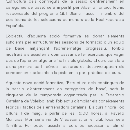
‘Estructura dels continguts de la sessió d’entrenament en
categories de base’, serà impartit per Alberto Toribio, tècnic
responsable del programa GET Blume masculí i membre del
cos tècnic de les seleccions de menors de la Real Federació
Española.
L’objectiu d’aquesta acció formativa és donar elements
suficients per estructurar les sessions de formació d’un equip
de base, mitjançant l’aprenentatge progressiu. Toribio
mostrarà als assistents com passar de fer exercicis que vagin
des de l’aprenentatge analític fins als globals. El curs constarà
d’una primera part teòrica i després es desenvoluparan els
coneixements adquirits a la pista en la part pràctica del curs.
Aquesta nova acció formativa, ‘Estructura dels continguts de
la sessió d’entrenament en categories de base’, serà la
cinquena de la temporada organitzada per la Federació
Catalana de Voleibol amb l’objectiu d’ampliar els coneixements
teòrics i tàctics dels entrenadors catalans. Els curs tindrà lloc
dilluns 1 de maig, a partir de les 16:00 hores, al Pavelló
Municipal Montserratina de Viladecans, on el club local serà
l’amfitrió. Per poder assistir al curs és necessari omplir el