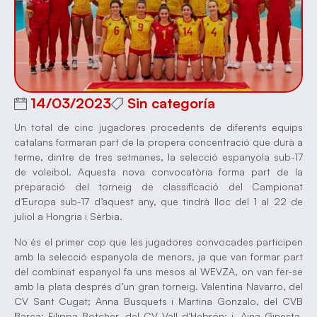
14/03/2023
Sin categoría
Un total de cinc jugadores procedents de diferents equips
catalans formaran part de la propera concentració que durà a
terme, dintre de tres setmanes, la selecció espanyola sub-17
de voleibol. Aquesta nova convocatòria forma part de la
preparació del torneig de classificació del Campionat
d’Europa sub-17 d’aquest any, que tindrà lloc del 1 al 22 de
juliol a Hongria i Sèrbia.
No és el primer cop que les jugadores convocades participen
amb la selecció espanyola de menors, ja que van formar part
del combinat espanyol fa uns mesos al WEVZA, on van fer-se
amb la plata després d’un gran torneig. Valentina Navarro, del
CV Sant Cugat; Anna Busquets i Martina Gonzalo, del CVB
Barça; Filippa Botcher, del CV Vall d’Hebrón; i, Aina Ginesta,