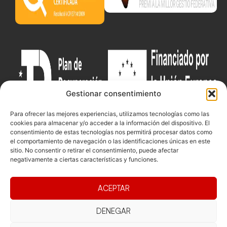
Gestionar consentimiento
Para ofrecer las mejores experiencias, utilizamos tecnologías como las
cookies para almacenar y/o acceder a la información del dispositivo. El
consentimiento de estas tecnologías nos permitirá procesar datos como
el comportamiento de navegación o las identificaciones únicas en este
sitio. No consentir o retirar el consentimiento, puede afectar
Documentacio
Contacte
Competicions
negativamente a ciertas características y funciones.
Federació
Funcionament
Carrer de les
Competiciones
Jonqueres,
Pista
Presidència
Transparència
ACEPTAR
16, 5ºC,
Competiciones
Junta
Eleccions
08003
Playa
directiva
Barcelona
DENEGAR
Vólei neu
Assemblea
fcvb@fcvolei.