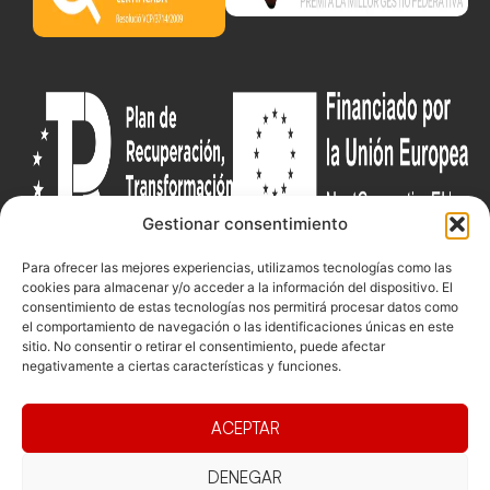
Gestionar consentimiento
Para ofrecer las mejores experiencias, utilizamos tecnologías como las
Documentacio
Contacte
Competicions
cookies para almacenar y/o acceder a la información del dispositivo. El
consentimiento de estas tecnologías nos permitirá procesar datos como
Federació
Funcionament
Carrer de les
Competiciones
el comportamiento de navegación o las identificaciones únicas en este
Jonqueres,
Pista
Presidència
Transparència
sitio. No consentir o retirar el consentimiento, puede afectar
16, 5ºC,
negativamente a ciertas características y funciones.
Competiciones
Junta
Eleccions
08003
Playa
directiva
Barcelona
Vólei neu
ACEPTAR
Assemblea
fcvb@fcvolei.
general
cat
DENEGAR