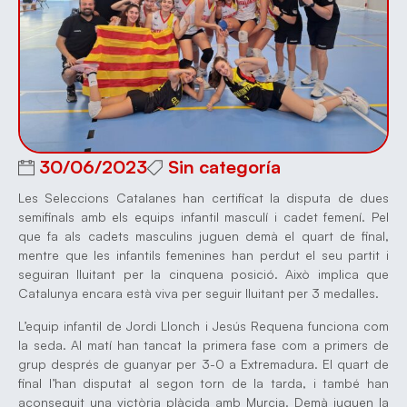
30/06/2023
Sin categoría
Les Seleccions Catalanes han certificat la disputa de dues
semifinals amb els equips infantil masculí i cadet femení. Pel
que fa als cadets masculins juguen demà el quart de final,
mentre que les infantils femenines han perdut el seu partit i
seguiran lluitant per la cinquena posició. Això implica que
Catalunya encara està viva per seguir lluitant per 3 medalles.
L’equip infantil de Jordi Llonch i Jesús Requena funciona com
la seda. Al matí han tancat la primera fase com a primers de
grup després de guanyar per 3-0 a Extremadura. El quart de
final l’han disputat al segon torn de la tarda, i també han
aconseguit una victòria plàcida amb Murcia. Demà juguen la