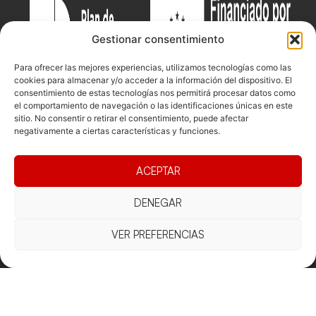
Gestionar consentimiento
Para ofrecer las mejores experiencias, utilizamos tecnologías como las
cookies para almacenar y/o acceder a la información del dispositivo. El
consentimiento de estas tecnologías nos permitirá procesar datos como
el comportamiento de navegación o las identificaciones únicas en este
sitio. No consentir o retirar el consentimiento, puede afectar
negativamente a ciertas características y funciones.
Documentacio
Contacte
Competicions
ACEPTAR
Federació
Funcionament
Carrer de les
Competiciones
Jonqueres,
Pista
Presidència
Transparència
DENEGAR
16, 5ºC,
Competiciones
Junta
Eleccions
08003
Playa
directiva
VER PREFERENCIAS
Barcelona
Vólei neu
Assemblea
fcvb@fcvolei.
general
cat
932 684 177