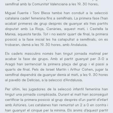
semifinal amb la Comunitat Valenciana a les 19. 30 hores.
Miguel Fuente i Toni Blesa també han conduit a la selecció
catalana cadet femenina fins a semifinals. La primera fase l’han
acabat primeres de grup després de guanyar els tres partits
disputat amb La Rioja, Canàries, aquest matí, i Castella la
Manxa, aquesta tarda. Tot i no existir quart de final, la primera
posició a la fase inicial les ha catapultat a semifinals, on es
trobaran, demà a les 19. 30 hores, amb Andalusia.
Els cadets masculins només han tingut jornada matinal per
acabar la fase de grups. Amb el partit guanyat per 3-0 a
Aragó han sentenciat la primera plaça del grup i el passi a
quarts de final. Pels de Israel Martín i Arthur Cohen, jugar la
semifinal dependrà de guanyar demà al matí, a les 9. 30 hores
al pavelló de Delícias, a la selecció d’Andalusia.
Per últim, les jugadores de la selecció infantil femenina han
tingut una jornada complicada. Durant el matí han aconseguit
certificar la primera posició al grup després d’un partit d’infart
amb Astúries. Les catalanes han remuntat un 2 a 0 en contra i
han guanyat el cinquè per la mínima. Els ànims d’aquest partit