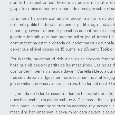
només han cedit un set. Mentre als equips masculins enc
grups, les noies depenen del partit de demà per saber el se
La jornada ha començat amb el debut, matinal, dels dos e
dels més petits ha disputat un primer partit irregular davant
el partit guanyant el primer parcial ha acabat cedint el s
jugadors infantils que han mostrat millor joc al tercer i a
contundent ha estat la victòria del cadet masculí davant la 
deixar que el rival passés de 15 punts, els d’Alberto Toribio
Per la tarda, ha arribat el debut de les seleccions femenin
hora que els segons partits de les masculines. Les noies 
contundent i per la via ràpida davant Castella i Lleó, a qui 
tres sets disputats. Igualment sòlides s’han mostrat les 
joc constant, bon servei i pocs errors, han tancat un 3-0
La jornada de la tarda masculina també ha portat nous èxi
dues han acabat els partits amb un 3-0 al marcador. L’equi
tot el partit i sumant pocs error ha aconseguit guanyar a la
masculins han ensenyat la seva millor cara davant la selec