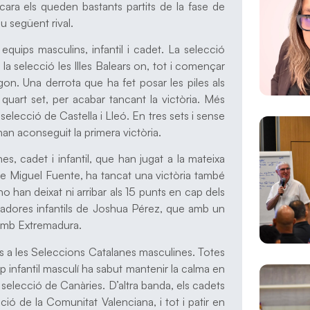
ara els queden bastants partits de la fase de
u següent rival.
quips masculins, infantil i cadet. La selecció
 la selecció les Illes Balears on, tot i començar
egon. Una derrota que ha fet posar les piles als
l quart set, per acabar tancant la victòria. Més
selecció de Castella i Lleó. En tres sets i sense
 han aconseguit la primera victòria.
es, cadet i infantil, que han jugat a la mateixa
de Miguel Fuente, ha tancat una victòria també
no han deixat ni arribar als 15 punts en cap dels
jugadores infantils de Joshua Pérez, que amb un
 amb Extremadura.
ts a les Seleccions Catalanes masculines. Totes
p infantil masculí ha sabut mantenir la calma en
 selecció de Canàries. D’altra banda, els cadets
ció de la Comunitat Valenciana, i tot i patir en