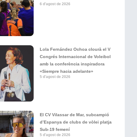
6 d'agost de 2026
Lola Fernández Ochoa clourà el V
Congrés Internacional de Voleibol
amb la conferència inspiradora
«Siempre hacia adelante»
5 d'agost de 2026
El CV Vilassar de Mar, subcampió
d’Espanya de clubs de vòlei platja
Sub-19 femení
5 d'agost de 2026