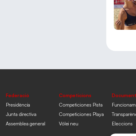
Federació
Competicions
Document
Presidència
Competiciones Pista
Funcionam
Junta directiva
Competiciones Playa
Transparèn
Assemblea general
Vólei neu
Eleccions