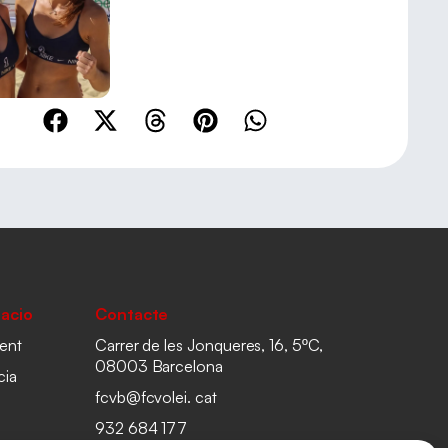
acio
Contacte
ent
Carrer de les Jonqueres, 16, 5ºC,
08003 Barcelona
cia
fcvb@fcvolei. cat
932 684 177