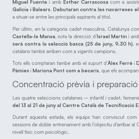
Miguel Fuente
i amb
Esther Carrascosa
com a assiste
Galícia i Balears
.
Debutaran contra les navarreses el 
a situar-se entre les principals aspirants al títol.
Per últim, en la categoria cadet masculina, Catalunya co
Castella-la Manxa
, sota la direcció d’
Israel Martín
i am
serà contra la selecció basca (25 de juny, 9.30 h)
, 
catalans també arriben com a vigents campions.
Tots ells comptaran també amb el suport d’
Àlex Ferré
i
D
Pàmies
i
Mariona Pont com a becaris
, que els acompany
Concentració prèvia i preparació
Les quatre seleccions catalanes – infantil i cadet, feme
del 13 al 21 de juny al Centre Català de Tecnificació
Durant aquesta estada, els equips han conviscut com 
sessions de doble entrenament amb l’objectiu d’arribar al 
nivell físic com psicològic.