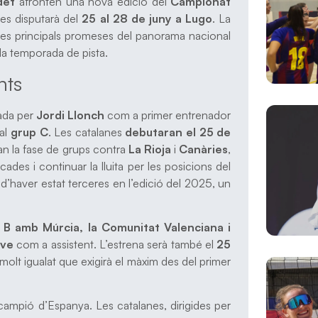
det
afronten una nova edició del
Campionat
 es disputarà del
25 al 28 de juny a Lugo
. La
r les principals promeses del panorama nacional
la temporada de pista.
nts
rada per
Jordi Llonch
com a primer entrenador
al
grup C
. Les catalanes
debutaran el 25 de
an la fase de grups contra
La Rioja
i
Canàries
,
cades i continuar la lluita per les posicions del
 d’haver estat terceres en l’edició del 2025, un
 B amb Múrcia, la Comunitat Valenciana i
ive
com a assistent. L’estrena serà també el
25
molt igualat que exigirà el màxim des del primer
campió d’Espanya. Les catalanes, dirigides per