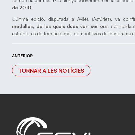
fet que ha permès a Catalunya convertir-se en la selecció 
de 2010
.
L’última edició, disputada a Avilés (Astúries), va con
medalles, de les quals dues van ser ors
, consolidan
estructures de formació més competitives del panorama es
ANTERIOR
TORNAR A LES NOTÍCIES