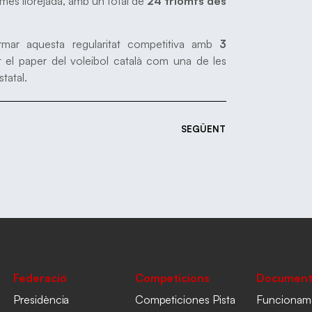
més llorejada, amb un total de
24 triomfs des
firmar aquesta regularitat competitiva amb
3
t el paper del voleibol català com una de les
tatal.
SEGÜENT
Federació
Competicions
Document
Presidència
Competiciones Pista
Funcionam