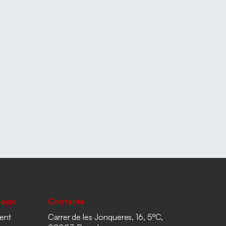
acio
Contacte
ent
Carrer de les Jonqueres, 16, 5ºC,