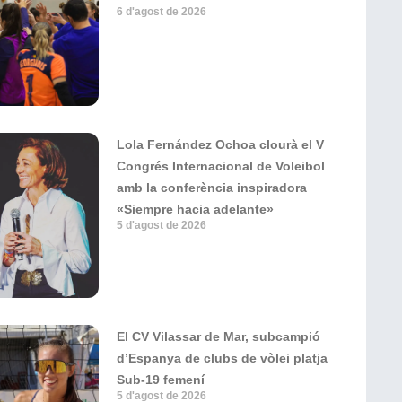
6 d'agost de 2026
Lola Fernández Ochoa clourà el V
Congrés Internacional de Voleibol
amb la conferència inspiradora
«Siempre hacia adelante»
5 d'agost de 2026
El CV Vilassar de Mar, subcampió
d’Espanya de clubs de vòlei platja
Sub-19 femení
5 d'agost de 2026