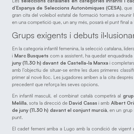
Les
seleccions catalanes en categories infantil i ca
d’Espanya de Seleccions Autonòmiques (CESA)
, que
gran cita del voleibol estatal de formació tornarà a reuni
en una competició que, un any més, posarà el punt final a 
Grups exigents i debuts il·lusiona
En la categoria infantil femenina, la selecció catalana, lide
i
Marc Busquets
com a assistent, ha quedat enquadrada 
juny (11.30 h) davant de Castella-la Manxa
i completar
amb l’objectiu de situar-se entre les dues primeres classifi
primer al novè lloc. Les jugadores arriben a la cita després
precedent que reforça les seves opcions.
En infantil masculí, el combinat català competirà al
grup
Melilla
, sota la direcció de
David Casas
i amb
Albert Or
de juny (11.30 h) davant el conjunt murcià
, en un grup 
punt.
El cadet femení arriba a Lugo amb la condició de vigent 