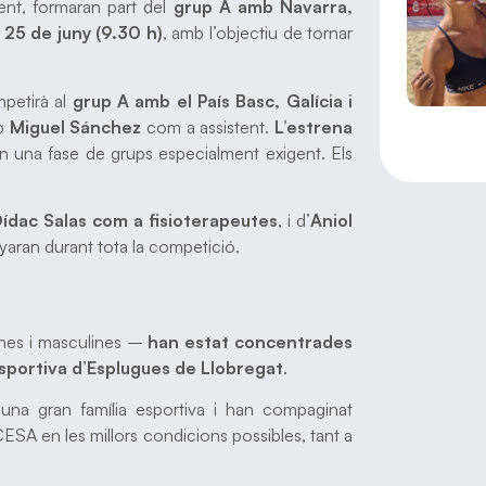
nt, formaran part del
grup A amb Navarra,
25 de juny (9.30 h)
, amb l’objectiu de tornar
mpetirà al
grup A amb el País Basc, Galícia i
b
Miguel Sánchez
com a assistent.
L’estrena
en una fase de grups especialment exigent. Els
ídac Salas
com a fisioterapeutes
, i d’
Aniol
aran durant tota la competició.
nines i masculines –
han estat concentrades
 Esportiva d’Esplugues de Llobregat
.
una gran família esportiva i han compaginat
CESA en les millors condicions possibles, tant a