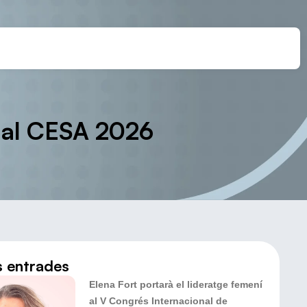
a al CESA 2026
s entrades
Elena Fort portarà el lideratge femení
al V Congrés Internacional de