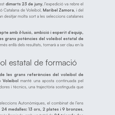
uest
dimarts 23 de juny
, l’expedició va rebre el
ció Catalana de Voleibol,
Maribel Zamora
, i del
van desitjar molta sort a les seleccions catalanes
pte amb il·lusió, ambició i esperit d’equip,
es grans potències del voleibol estatal de
s enllà dels resultats, tornarà a ser clau en la
bol estatal de formació
e les grans referències del voleibol de
 Voleibol
manté una aposta continuada pel
ores i tècnics, una trajectòria sostinguda que
eleccions Autonòmiques, el combinat de l’ens
e
24 medalles: 13 ors, 2 plates i 9 bronzes
,