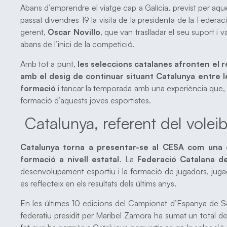
Abans d’emprendre el viatge cap a Galícia, previst per aq
passat divendres 19 la visita de la presidenta de la Federa
gerent,
Oscar Novillo
, que van traslladar el seu suport i 
abans de l’inici de la competició.
Amb tot a punt,
les seleccions catalanes afronten el re
amb el desig de continuar situant Catalunya entre l
formació
i tancar la temporada amb una experiència que, mé
formació d’aquests joves esportistes.
Catalunya, referent del volei
Catalunya torna a presentar-se al CESA com una d
formació a nivell estatal
. La
Federació Catalana de
desenvolupament esportiu i la formació de jugadors, jugad
es reflecteix en els resultats dels últims anys.
En les últimes 10 edicions del Campionat d’Espanya de S
federatiu presidit per Maribel Zamora ha sumat un total d