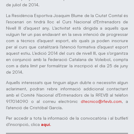
de juliol de 2014.
La Residència Esportiva Joaquim Blume de la Ciutat Comtal és
l’escenari on tindrà lloc el Curs Nacional d’Entrenadors de
Nivell III d’aquest any. L’activitat està dirigida a aquells que
vulguin fer un pas endavant en la seva intenció de progressar
com a tècnics d’aquest esport, els quals ja poden inscriure
per al curs que catalitzarà l’atenció formativa d’aquest esport
aquest estiu. L’edició 2014 del curs de nivell III, que s’organitza
en conjunció amb la Federació Catalana de Voleibol, compta
com a data límit per formalitzar la inscripció el dia 25 de juny
de 2014.
Aquells interessats que tinguin algun dubte o necessitin algun
aclariment, podran rebre informació addicional contactant
amb el Comitè Nacional d’Entrenadors de la RFEVB al telèfon
917014090 o al correu electrònic
dtecnico@rfevb.com
, a
l’atenció de Cristóbal García.
Per accedir a tota la informació de la convocatòria i al butlletí
d’inscripció, clica
aquí.