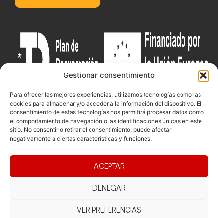
Gestionar consentimiento
Para ofrecer las mejores experiencias, utilizamos tecnologías como las
cookies para almacenar y/o acceder a la información del dispositivo. El
consentimiento de estas tecnologías nos permitirá procesar datos como
el comportamiento de navegación o las identificaciones únicas en este
Documentacio
Contacte
Competicions
sitio. No consentir o retirar el consentimiento, puede afectar
negativamente a ciertas características y funciones.
Federació
Funcionament
Carrer de les
Competiciones
Jonqueres,
Pista
Presidència
Transparència
16, 5ºC,
ACEPTAR
Competiciones
Junta
Eleccions
08003
Playa
directiva
Barcelona
DENEGAR
Vólei neu
Assemblea
fcvb@fcvolei.
general
VER PREFERENCIAS
cat