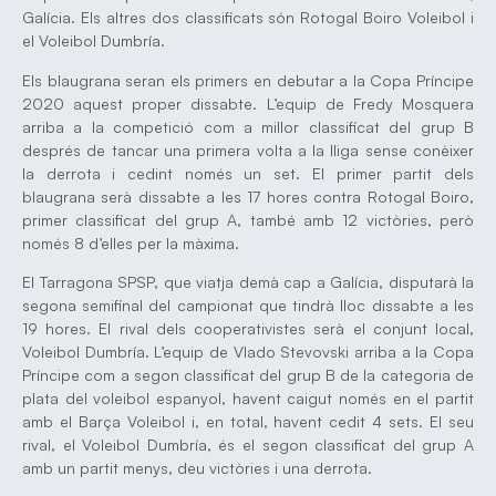
Galícia. Els altres dos classificats són Rotogal Boiro Voleibol i
el Voleibol Dumbría.
Els blaugrana seran els primers en debutar a la Copa Príncipe
2020 aquest proper dissabte. L’equip de Fredy Mosquera
arriba a la competició com a millor classificat del grup B
després de tancar una primera volta a la lliga sense conèixer
la derrota i cedint només un set. El primer partit dels
blaugrana serà dissabte a les 17 hores contra Rotogal Boiro,
primer classificat del grup A, també amb 12 victòries, però
només 8 d’elles per la màxima.
El Tarragona SPSP, que viatja demà cap a Galícia, disputarà la
segona semifinal del campionat que tindrà lloc dissabte a les
19 hores. El rival dels cooperativistes serà el conjunt local,
Voleibol Dumbría. L’equip de Vlado Stevovski arriba a la Copa
Príncipe com a segon classificat del grup B de la categoria de
plata del voleibol espanyol, havent caigut només en el partit
amb el Barça Voleibol i, en total, havent cedit 4 sets. El seu
rival, el Voleibol Dumbría, és el segon classificat del grup A
amb un partit menys, deu victòries i una derrota.