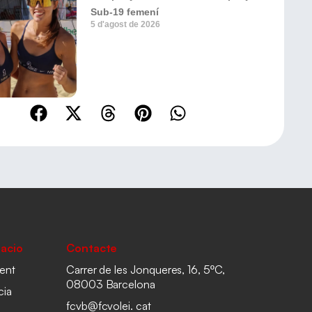
Sub-19 femení
5 d'agost de 2026
acio
Contacte
ent
Carrer de les Jonqueres, 16, 5ºC,
08003 Barcelona
cia
fcvb@fcvolei. cat