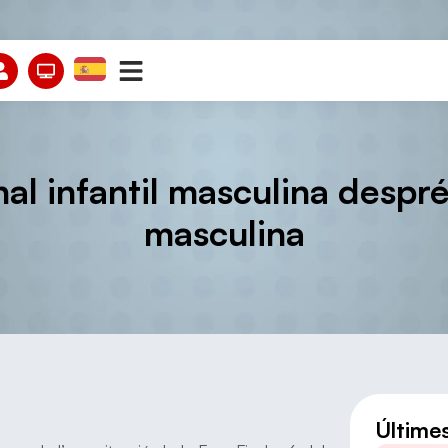
inal infantil masculina despr
masculina
Últime