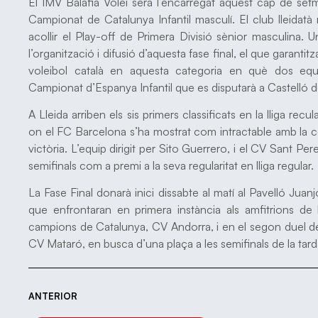
El IMV Balàfia Vòlei serà l’encarregat aquest cap de setm
Campionat de Catalunya Infantil masculí. El club lleidat
acollir el Play-off de Primera Divisió sènior masculina. 
l’organització i difusió d’aquesta fase final, el que garantitza 
voleibol català en aquesta categoria en què dos equ
Campionat d’Espanya Infantil que es disputarà a Castelló d
A Lleida arriben els sis primers classificats en la lliga rec
on el FC Barcelona s’ha mostrat com intractable amb la co
victòria. L’equip dirigit per Sito Guerrero, i el CV Sant Per
semifinals com a premi a la seva regularitat en lliga regular.
La Fase Final donarà inici dissabte al matí al Pavelló Jua
que enfrontaran en primera instància als amfitrions de l
campions de Catalunya, CV Andorra, i en el segon duel de
CV Mataró, en busca d’una plaça a les semifinals de la tard
ANTERIOR