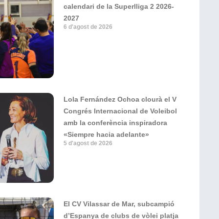
calendari de la Superlliga 2 2026-
2027
6 d'agost de 2026
Lola Fernández Ochoa clourà el V
Congrés Internacional de Voleibol
amb la conferència inspiradora
«Siempre hacia adelante»
5 d'agost de 2026
El CV Vilassar de Mar, subcampió
d’Espanya de clubs de vòlei platja