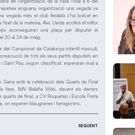
ana de l’organització de la Fase Final a 6 del
à repeteix enguany organització una vegada va
Una vegada més el club lleidatà s’ha bolcat en
l’èxit de la mateixa. Així, Lleida acollirà el millor
ips aconseguiran una plaça per disputar el
el 20 al 24 de maig.
ular del Campionat de Catalunya infantil masculí,
nsecució de tots els seus partits disputats en
e i Sant Pau, segon classificat, esperaran rival a
njo Garra amb la celebració dels Quarts de Final
a fase, IMV Balàfia Vòlei, davant els darrers
 quarts de final, a CV Roquetes i Escola Freta
a, on esperen blaugranes i tarragonins.
SEGÜENT