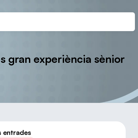
és gran experiència sènior
s entrades