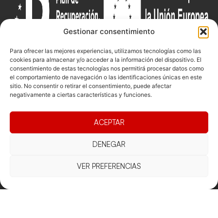
Gestionar consentimiento
Para ofrecer las mejores experiencias, utilizamos tecnologías como las
cookies para almacenar y/o acceder a la información del dispositivo. El
consentimiento de estas tecnologías nos permitirá procesar datos como
el comportamiento de navegación o las identificaciones únicas en este
Documentacio
Contacte
Competicions
sitio. No consentir o retirar el consentimiento, puede afectar
Federació
Funcionament
Carrer de les
Competiciones
negativamente a ciertas características y funciones.
Jonqueres,
Pista
Presidència
Transparència
16, 5ºC,
Competiciones
ACEPTAR
Junta
Eleccions
08003
Playa
directiva
Barcelona
DENEGAR
Vólei neu
Assemblea
fcvb@fcvolei.
general
cat
VER PREFERENCIAS
932 684 177
Avís Legal
Cookies
Privacitat
Termes i condicions
Declaració d'accessibilitat