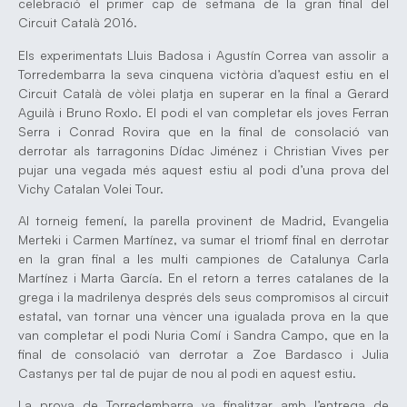
celebració el primer cap de setmana de la gran final del
Circuit Català 2016.
Els experimentats Lluis Badosa i Agustín Correa van assolir a
Torredembarra la seva cinquena victòria d’aquest estiu en el
Circuit Català de vòlei platja en superar en la final a Gerard
Aguilà i Bruno Roxlo. El podi el van completar els joves Ferran
Serra i Conrad Rovira que en la final de consolació van
derrotar als tarragonins Dídac Jiménez i Christian Vives per
pujar una vegada més aquest estiu al podi d’una prova del
Vichy Catalan Volei Tour.
Al torneig femení, la parella provinent de Madrid, Evangelia
Merteki i Carmen Martínez, va sumar el triomf final en derrotar
en la gran final a les multi campiones de Catalunya Carla
Martínez i Marta García. En el retorn a terres catalanes de la
grega i la madrilenya després dels seus compromisos al circuit
estatal, van tornar una vèncer una igualada prova en la que
van completar el podi Nuria Comí i Sandra Campo, que en la
final de consolació van derrotar a Zoe Bardasco i Julia
Castanys per tal de pujar de nou al podi en aquest estiu.
La prova de Torredembarra va finalitzar amb l’entrega de