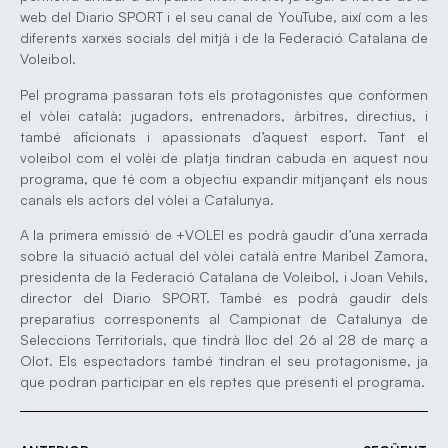
web del Diario SPORT i el seu canal de YouTube, així com a les
diferents xarxes socials del mitjà i de la Federació Catalana de
Voleibol.
Pel programa passaran tots els protagonistes que conformen
el vòlei català: jugadors, entrenadors, àrbitres, directius, i
també aficionats i apassionats d’aquest esport. Tant el
voleibol com el volèi de platja tindran cabuda en aquest nou
programa, que té com a objectiu expandir mitjançant els nous
canals els actors del vòlei a Catalunya.
A la primera emissió de +VOLEI es podrà gaudir d’una xerrada
sobre la situació actual del vòlei català entre Maribel Zamora,
presidenta de la Federació Catalana de Voleibol, i Joan Vehils,
director del Diario SPORT. També es podrà gaudir dels
preparatius corresponents al Campionat de Catalunya de
Seleccions Territorials, que tindrà lloc del 26 al 28 de març a
Olot. Els espectadors també tindran el seu protagonisme, ja
que podran participar en els reptes que presenti el programa.