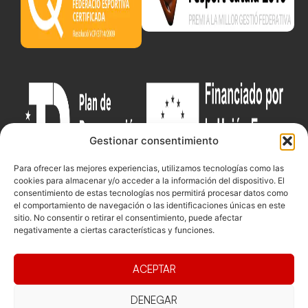
Gestionar consentimiento
Para ofrecer las mejores experiencias, utilizamos tecnologías como las
cookies para almacenar y/o acceder a la información del dispositivo. El
consentimiento de estas tecnologías nos permitirá procesar datos como
el comportamiento de navegación o las identificaciones únicas en este
sitio. No consentir o retirar el consentimiento, puede afectar
Documentacio
Contacte
Competicions
negativamente a ciertas características y funciones.
Federació
Funcionament
Carrer de les
Competiciones
Jonqueres,
Pista
Presidència
Transparència
ACEPTAR
16, 5ºC,
Competiciones
Junta
Eleccions
08003
Playa
directiva
DENEGAR
Barcelona