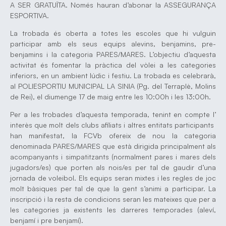
A SER GRATUÏTA. Només hauran d’abonar la ASSEGURANÇA
ESPORTIVA.
La trobada és oberta a totes les escoles que hi vulguin
participar amb els seus equips alevins, benjamins, pre-
benjamins i la categoria PARES/MARES. L’objectiu d’aquesta
activitat és fomentar la pràctica del vòlei a les categories
inferiors, en un ambient lúdic i festiu. La trobada es celebrarà,
al POLIESPORTIU MUNICIPAL LA SINIA (Pg. del Terraplè, Molins
de Rei), el diumenge 17 de maig entre les 10:00h i les 13:00h.
Per a les trobades d’aquesta temporada, tenint en compte l’
interès que molt dels clubs afiliats i altres entitats participants
han manifestat, la FCVb ofereix de nou la categoria
denominada PARES/MARES que està dirigida principalment als
acompanyants i simpatitzants (normalment pares i mares dels
jugadors/es) que porten als nois/es per tal de gaudir d’una
jornada de voleibol. Els equips seran mixtes i les regles de joc
molt bàsiques per tal de que la gent s’animi a participar. La
inscripció i la resta de condicions seran les mateixes que per a
les categories ja existents les darreres temporades (aleví,
benjamí i pre benjamí).