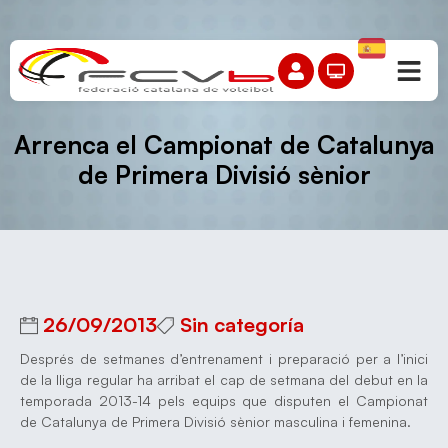
Arrenca el Campionat de Catalunya
de Primera Divisió sènior
26/09/2013
Sin categoría
Després de setmanes d’entrenament i preparació per a l’inici
de la lliga regular ha arribat el cap de setmana del debut en la
temporada 2013-14 pels equips que disputen el Campionat
de Catalunya de Primera Divisió sènior masculina i femenina.