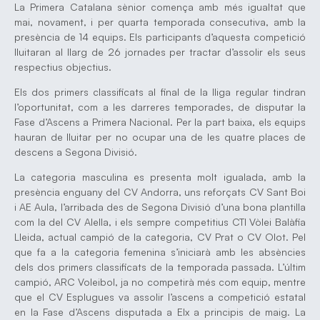
La Primera Catalana sènior comença amb més igualtat que
mai, novament, i per quarta temporada consecutiva, amb la
presència de 14 equips. Els participants d’aquesta competició
lluitaran al llarg de 26 jornades per tractar d’assolir els seus
respectius objectius.
Els dos primers classificats al final de la lliga regular tindran
l’oportunitat, com a les darreres temporades, de disputar la
Fase d’Ascens a Primera Nacional. Per la part baixa, els equips
hauran de lluitar per no ocupar una de les quatre places de
descens a Segona Divisió.
La categoria masculina es presenta molt igualada, amb la
presència enguany del CV Andorra, uns reforçats CV Sant Boi
i AE Aula, l’arribada des de Segona Divisió d’una bona plantilla
com la del CV Alella, i els sempre competitius CTI Vòlei Balàfia
Lleida, actual campió de la categoria, CV Prat o CV Olot. Pel
que fa a la categoria femenina s’iniciarà amb les absències
dels dos primers classificats de la temporada passada. L’últim
campió, ARC Voleibol, ja no competirà més com equip, mentre
que el CV Esplugues va assolir l’ascens a competició estatal
en la Fase d’Ascens disputada a Elx a principis de maig. La