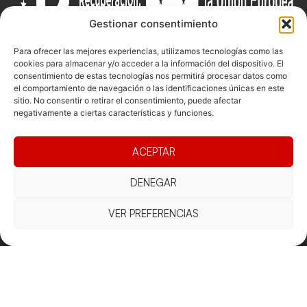
Gestionar consentimiento
Para ofrecer las mejores experiencias, utilizamos tecnologías como las
cookies para almacenar y/o acceder a la información del dispositivo. El
consentimiento de estas tecnologías nos permitirá procesar datos como
Documentacio
Contacte
Competicions
el comportamiento de navegación o las identificaciones únicas en este
sitio. No consentir o retirar el consentimiento, puede afectar
Federació
Funcionament
Carrer de les
Competiciones
negativamente a ciertas características y funciones.
Jonqueres,
Pista
Presidència
Transparència
16, 5ºC,
Competiciones
Junta
Eleccions
08003
ACEPTAR
Playa
directiva
Barcelona
Vólei neu
DENEGAR
Assemblea
fcvb@fcvolei.
general
cat
VER PREFERENCIAS
932 684 177
Avís Legal
Cookies
Privacitat
Termes i condicions
Declaració d'accessibilitat