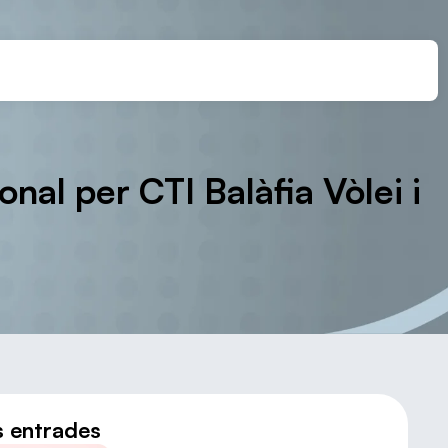
nal per CTI Balàfia Vòlei i
s entrades