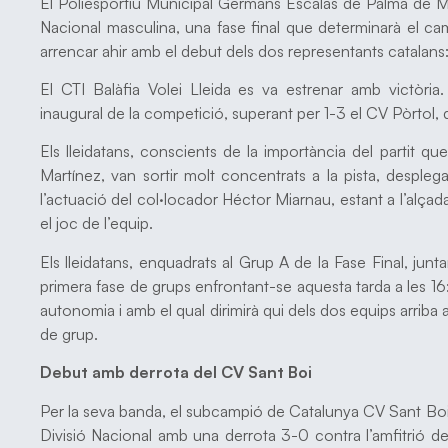
El Poliesportiu Municipal Germans Escalas de Palma de Ma
Nacional masculina, una fase final que determinarà el c
arrencar ahir amb el debut dels dos representants catalans:
El CTI Balàfia Volei Lleida es va estrenar amb victòria.
inaugural de la competició, superant per 1-3 el CV Pòrtol, de
Els lleidatans, conscients de la importància del partit que
Martínez, van sortir molt concentrats a la pista, despleg
l’actuació del col·locador Héctor Miarnau, estant a l’alça
el joc de l’equip.
Els lleidatans, enquadrats al Grup A de la Fase Final, junt
primera fase de grups enfrontant-se aquesta tarda a les 16
autonomia i amb el qual dirimirà qui dels dos equips arriba 
de grup.
Debut amb derrota del CV Sant Boi
Per la seva banda, el subcampió de Catalunya CV Sant Boi 
Divisió Nacional amb una derrota 3-0 contra l’amfitrió d