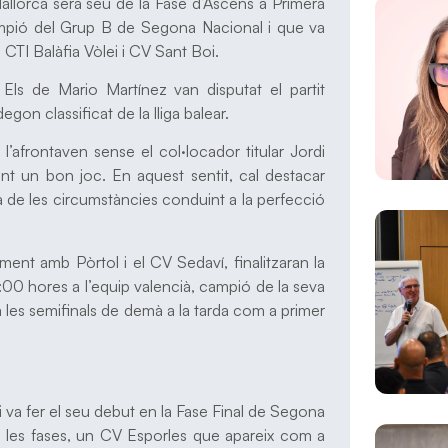
llorca serà seu de la Fase d’Ascens a Primera
ampió del Grup B de Segona Nacional i que va
 CTI Balàfia Vòlei i CV Sant Boi.
 Els de Mario Martínez van disputat el partit
gon classificat de la lliga balear.
 l’afrontaven sense el col·locador titular Jordi
ant un bon joc. En aquest sentit, cal destacar
da de les circumstàncies conduint a la perfecció
ament amb Pòrtol i el CV Sedaví, finalitzaran la
:00 hores a l’equip valencià, campió de la seva
a les semifinals de demà a la tarda com a primer
va fer el seu debut en la Fase Final de Segona
e les fases, un CV Esporles que apareix com a