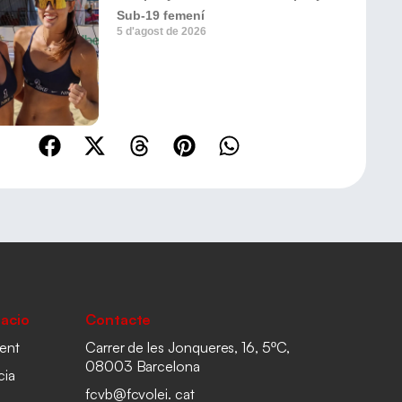
Sub-19 femení
5 d'agost de 2026
acio
Contacte
ent
Carrer de les Jonqueres, 16, 5ºC,
08003 Barcelona
cia
fcvb@fcvolei. cat