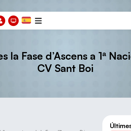
 la Fase d’Ascens a 1ª Nacio
CV Sant Boi
Últime