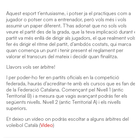
Aquest esport t’entusiasme, i potser ja el practiques com a
jugador o potser com a entrenador, però vols més i vols
assumir un paper diferent. T’has adonat que no sols vols
veure el partit des de la grada, que la teva implicació durant el
partit va més enllà de dirigir als jugadors, el que realment vols
fer és dirigir el ritme del partit, d’ambdós costats, qui marca
quan comença un punt i tenir present el reglament per
valorar el transcurs del mateix i decidir quan finalitza.
Llavors vols ser àrbitre!
I per poder-ho fer en partits oficials en la competició
federada, hauràs d’acreditar-te amb els cursos que es fan des
de la Federació Catalana. Començant pel Nivell 1 (antic
Territorial B) i a mesura que vagis avançant podrás fer els
següents nivells. Nivell 2 (antic Territorial A) i els nivells
superiors.
Et deixo un vídeo on podràs escoltar a alguns àrbitres del
voleibol Català (
Vídeo
)