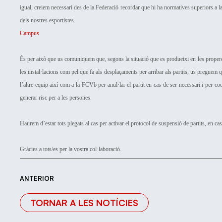
igual, creiem necessari des de la Federació recordar que hi ha normatives superiors a la 
dels nostres esportistes.
Campus
És per això que us comuniquem que, segons la situació que es produeixi en les properes 
les instal·lacions com pel que fa als desplaçaments per arribar als partits, us preguem q
l’altre equip així com a la FCVb per anul·lar el partit en cas de ser necessari i per c
generar risc per a les persones.
Haurem d’estar tots plegats al cas per activar el protocol de suspensió de partits, en cas
Gràcies a tots/es per la vostra col·laboració.
ANTERIOR
TORNAR A LES NOTÍCIES