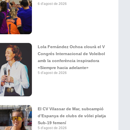
6 d'agost de 2026
Lola Fernández Ochoa clourà el V
Congrés Internacional de Voleibol
amb la conferència inspiradora
«Siempre hacia adelante»
5 d'agost de 2026
El CV Vilassar de Mar, subcampió
d’Espanya de clubs de vòlei platja
Sub-19 femení
5 d'agost de 2026