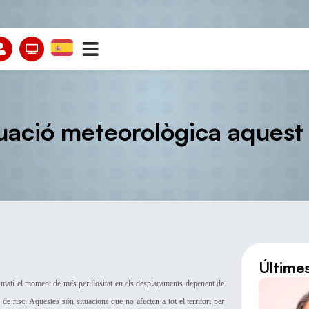
ituació meteorològica aques
Últime
al matí el moment de més perillositat en els desplaçaments depenent de
 de risc. Aquestes són situacions que no afecten a tot el territori per