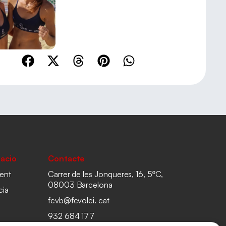
acio
Contacte
ent
Carrer de les Jonqueres, 16, 5ºC,
08003 Barcelona
cia
fcvb@fcvolei. cat
932 684 177