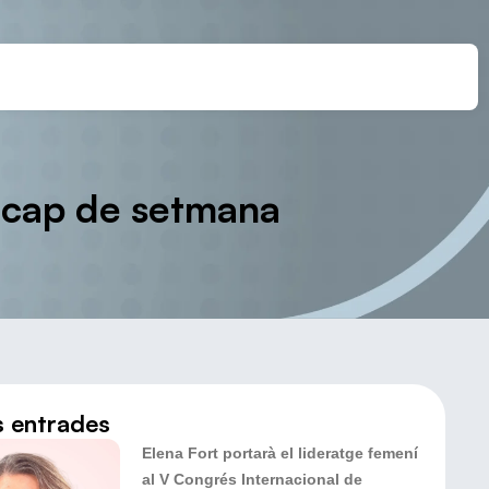
t cap de setmana
s entrades
Elena Fort portarà el lideratge femení
al V Congrés Internacional de