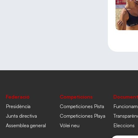
Federació
Competicions
Document
Presidència
Competiciones Pista
Funcionam
Junta directiva
Competiciones Playa
Transparèn
Assemblea general
Vólei neu
Eleccions