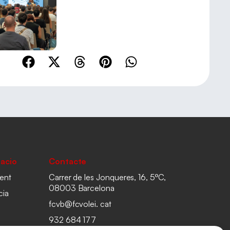
acio
Contacte
ent
Carrer de les Jonqueres, 16, 5ºC,
08003 Barcelona
cia
fcvb@fcvolei. cat
932 684 177