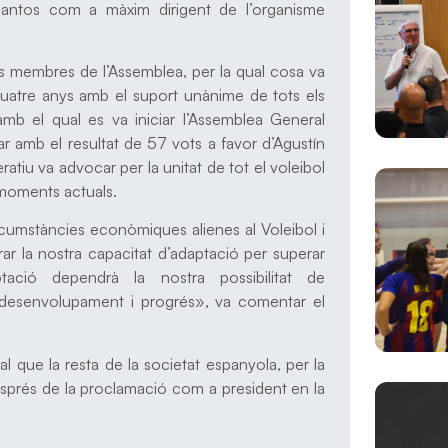
n Santos com a màxim dirigent de l’organisme
ls membres de l’Assemblea, per la qual cosa va
quatre anys amb el suport unànime de tots els
 amb el qual es va iniciar l’Assemblea General
dar amb el resultat de 57 vots a favor d’Agustín
ratiu va advocar per la unitat de tot el voleibol
 moments actuals.
rcumstàncies econòmiques alienes al Voleibol i
ar la nostra capacitat d’adaptació per superar
ptació dependrà la nostra possibilitat de
e desenvolupament i progrés», va comentar el
al que la resta de la societat espanyola, per la
després de la proclamació com a president en la