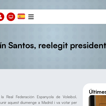
ín Santos, reelegit presiden
Últime
 la Real Federación Espanyola de Voleibol.
unir aquest diumenge a Madrid i va votar per