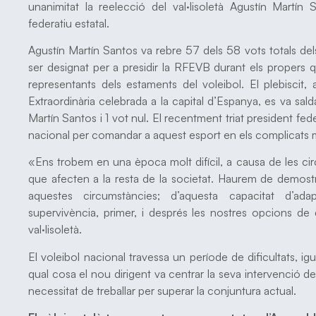
unanimitat la reelecció del val·lisoletà Agustín Martí
federatiu estatal.
Agustín Martín Santos va rebre 57 dels 58 vots totals de
ser designat per a presidir la RFEVB durant els propers 
representants dels estaments del voleibol. El plebiscit,
Extraordinària celebrada a la capital d’Espanya, es va sal
Martín Santos i 1 vot nul. El recentment triat president fede
nacional per comandar a aquest esport en els complicats
«Ens trobem en una època molt difícil, a causa de les ci
que afecten a la resta de la societat. Haurem de demostr
aquestes circumstàncies; d’aquesta capacitat d’ada
supervivència, primer, i després les nostres opcions d
val·lisoletà.
El voleibol nacional travessa un període de dificultats, igu
qual cosa el nou dirigent va centrar la seva intervenció 
necessitat de treballar per superar la conjuntura actual.