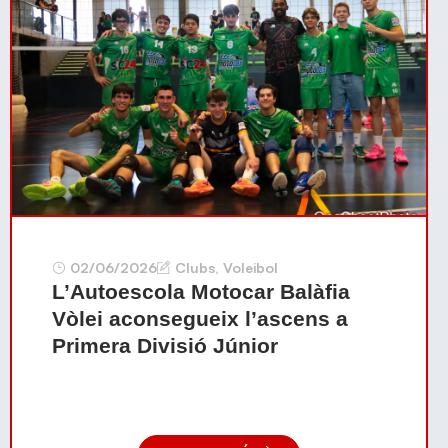
02/06/2026
Clubs
,
Voleibol
L’Autoescola Motocar Balàfia
Vòlei aconsegueix l’ascens a
Primera Divisió Júnior