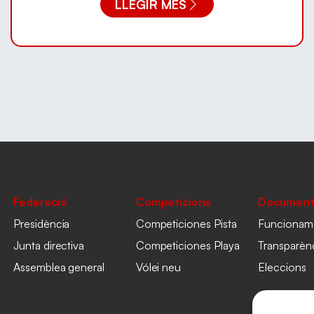
LLEGIR MÉS
Federació
Competicions
Document
Presidència
Competiciones Pista
Funcionam
Junta directiva
Competiciones Playa
Transparèn
Assemblea general
Vólei neu
Eleccions