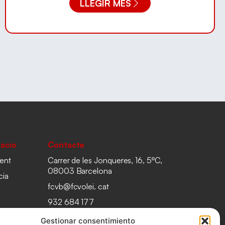
LLEGIR MÉS
acio
Contacte
ent
Carrer de les Jonqueres, 16, 5ºC,
08003 Barcelona
cia
fcvb@fcvolei. cat
932 684 177
Gestionar consentimiento