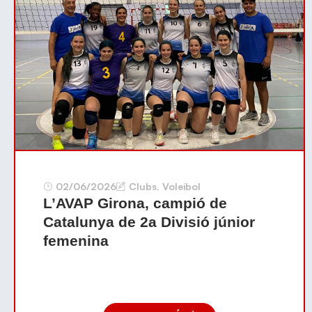
02/06/2026
Clubs
,
Voleibol
L’AVAP Girona, campió de
Catalunya de 2a Divisió júnior
femenina