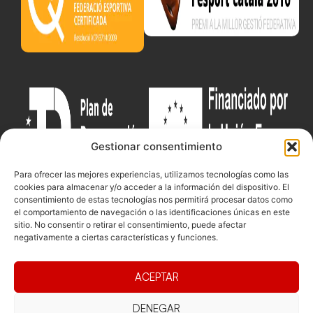
Gestionar consentimiento
Para ofrecer las mejores experiencias, utilizamos tecnologías como las
cookies para almacenar y/o acceder a la información del dispositivo. El
consentimiento de estas tecnologías nos permitirá procesar datos como
el comportamiento de navegación o las identificaciones únicas en este
sitio. No consentir o retirar el consentimiento, puede afectar
Documentacio
Contacte
Competicions
negativamente a ciertas características y funciones.
Federació
Funcionament
Carrer de les
Competiciones
Jonqueres,
Pista
Presidència
Transparència
ACEPTAR
16, 5ºC,
Competiciones
Junta
Eleccions
08003
Playa
directiva
DENEGAR
Barcelona