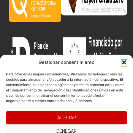
Gestionar consentimiento
Para ofrecer las mejores experiencias, utilizamos tecnologías como las
cookies para almacenar y/o acceder a la información del dispositivo. El
consentimiento de estas tecnologías nos permitirá procesar datos como
el comportamiento de navegación o las identificaciones únicas en este
sitio. No consentir o retirar el consentimiento, puede afectar
Documentacio
Contacte
Competicions
negativamente a ciertas características y funciones.
Federació
Funcionament
Carrer de les
Competiciones
Jonqueres,
Pista
Presidència
Transparència
ACEPTAR
16, 5ºC,
Competiciones
Junta
Eleccions
08003
Playa
directiva
DENEGAR
Barcelona