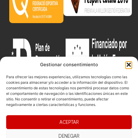
Gestionar consentimiento
Para ofrecer las mejores experiencias, utilizamos tecnologías como las
cookies para almacenar y/o acceder a la información del dispositivo. El
consentimiento de estas tecnologías nos permitirá procesar datos como
el comportamiento de navegación o las identificaciones únicas en este
sitio. No consentir o retirar el consentimiento, puede afectar
Documentacio
Contacte
Competicions
negativamente a ciertas características y funciones.
Federació
Funcionament
Carrer de les
Competiciones
Jonqueres,
Pista
Presidència
Transparència
ACEPTAR
16, 5ºC,
Competiciones
Junta
Eleccions
08003
Playa
directiva
DENEGAR
Barcelona