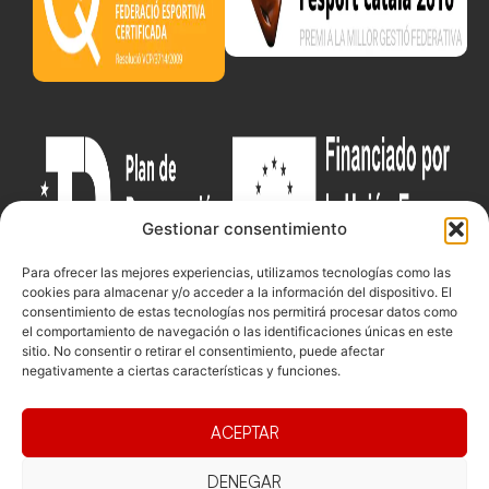
Gestionar consentimiento
Para ofrecer las mejores experiencias, utilizamos tecnologías como las
cookies para almacenar y/o acceder a la información del dispositivo. El
consentimiento de estas tecnologías nos permitirá procesar datos como
el comportamiento de navegación o las identificaciones únicas en este
sitio. No consentir o retirar el consentimiento, puede afectar
Documentacio
Contacte
Competicions
negativamente a ciertas características y funciones.
Federació
Funcionament
Carrer de les
Competiciones
Jonqueres,
Pista
Presidència
Transparència
ACEPTAR
16, 5ºC,
Competiciones
Junta
Eleccions
08003
Playa
directiva
DENEGAR
Barcelona