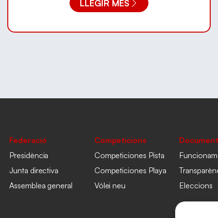
LLEGIR MÉS
Federació
Competicions
Document
Presidència
Competiciones Pista
Funcionam
Junta directiva
Competiciones Playa
Transparèn
Assemblea general
Vólei neu
Eleccions