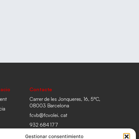
acio
Contacte
ent
Carrer de les Jonqueres, 16, 5ºC,
08003 Barcelona
cia
fcvb@fcvolei. cat
932 684 177
Gestionar consentimiento