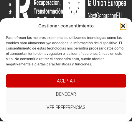
Gestionar consentimiento
Documentacio
Contacte
Competicions
Para ofrecer las mejores experiencias, utilizamos tecnologías como las
cookies para almacenar y/o acceder a la información del dispositivo. El
Federació
Funcionament
Carrer de les
Competiciones
consentimiento de estas tecnologías nos permitirá procesar datos como
Jonqueres,
Pista
Presidència
Transparència
el comportamiento de navegación o las identificaciones únicas en este
16, 5ºC,
sitio. No consentir o retirar el consentimiento, puede afectar
Competiciones
Junta
Eleccions
08003
negativamente a ciertas características y funciones.
Playa
directiva
Barcelona
Vólei neu
Assemblea
fcvb@fcvolei.
ACEPTAR
general
cat
932 684 177
DENEGAR
VER PREFERENCIAS
Avís Legal
Cookies
Privacitat
Termes i condicions
Declaració d'accessibilitat