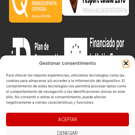
Gestionar consentimiento
Para ofrecer las mejores experiencias, utilizamos tecnologías como las
cookies para almacenar y/o acceder a la información del dispositivo. El
consentimiento de estas tecnologías nos permitirá procesar datos como
el comportamiento de navegación o las identificaciones únicas en este
sitio. No consentir o retirar el consentimiento, puede afectar
Documentacio
Contacte
Competicions
negativamente a ciertas características y funciones.
Federació
Funcionament
Carrer de les
Competiciones
Jonqueres,
Pista
Presidència
Transparència
ACEPTAR
16, 5ºC,
Competiciones
Junta
Eleccions
08003
Playa
directiva
DENEGAR
Barcelona