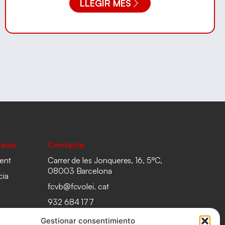
LLEGIR MÉS
acio
Contacte
ent
Carrer de les Jonqueres, 16, 5ºC,
08003 Barcelona
cia
fcvb@fcvolei. cat
932 684 177
Gestionar consentimiento