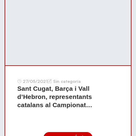
27/05/2021
Sin categoría
Sant Cugat, Barça i Vall
d’Hebron, representants
catalans al Campionat
d’Espanya cadet femení