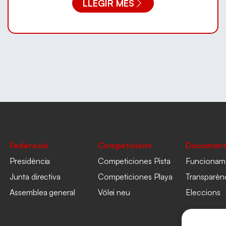
LLEGIR MÉS
Federació
Competicions
Document
Presidència
Competiciones Pista
Funcionam
Junta directiva
Competiciones Playa
Transparèn
Assemblea general
Vólei neu
Eleccions