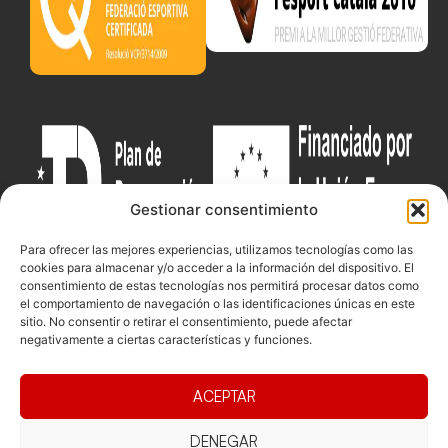
Gestionar consentimiento
Para ofrecer las mejores experiencias, utilizamos tecnologías como las
cookies para almacenar y/o acceder a la información del dispositivo. El
consentimiento de estas tecnologías nos permitirá procesar datos como
el comportamiento de navegación o las identificaciones únicas en este
sitio. No consentir o retirar el consentimiento, puede afectar
Documentacio
Contacte
Competicions
negativamente a ciertas características y funciones.
Federació
Funcionament
Carrer de les
Competiciones
Jonqueres,
Pista
Presidència
Transparència
ACEPTAR
16, 5ºC,
Competiciones
Junta
Eleccions
08003
Playa
directiva
DENEGAR
Barcelona