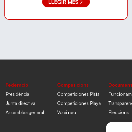
LLEGIR MÉS
Federació
Competicions
Document
Presidència
Competiciones Pista
Funcionam
Junta directiva
Competiciones Playa
Transparèn
Assemblea general
Vólei neu
Eleccions