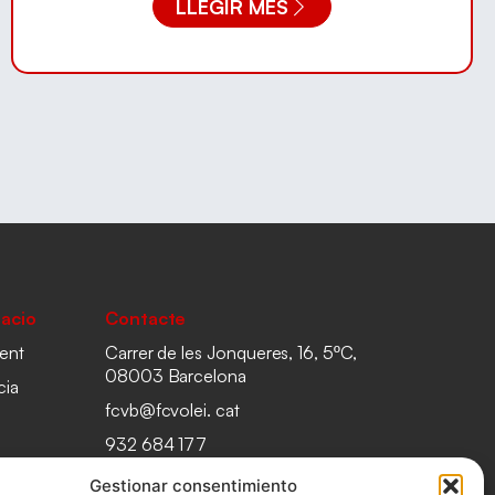
LLEGIR MÉS
acio
Contacte
ent
Carrer de les Jonqueres, 16, 5ºC,
08003 Barcelona
cia
fcvb@fcvolei. cat
932 684 177
Gestionar consentimiento