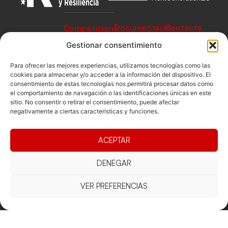
Documentacio
Contacte
Competicions
Federació
Funcionament
Carrer de les
Competiciones
Gestionar consentimiento
Jonqueres,
Pista
Presidència
Transparència
16, 5ºC,
Para ofrecer las mejores experiencias, utilizamos tecnologías como las
Competiciones
Junta
Eleccions
08003
cookies para almacenar y/o acceder a la información del dispositivo. El
Playa
consentimiento de estas tecnologías nos permitirá procesar datos como
directiva
Barcelona
el comportamiento de navegación o las identificaciones únicas en este
Vólei neu
Assemblea
fcvb@fcvolei.
sitio. No consentir o retirar el consentimiento, puede afectar
general
negativamente a ciertas características y funciones.
cat
932 684 177
ACEPTAR
Avís Legal
Cookies
Privacitat
Termes i condicions
DENEGAR
Declaració d'accessibilitat
VER PREFERENCIAS
Copyright © 2025 Federació Catalana de Voleibol |
Desarrollado por
TOOOLS